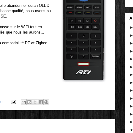
i elle abandonne l'écran OLED
 bonne qualité, nous avons pu
'ISE.
A
impasse sur le WiFi tout en
dès que nous les aurons...
a compatibilité RF
et
Zigbee.
re: