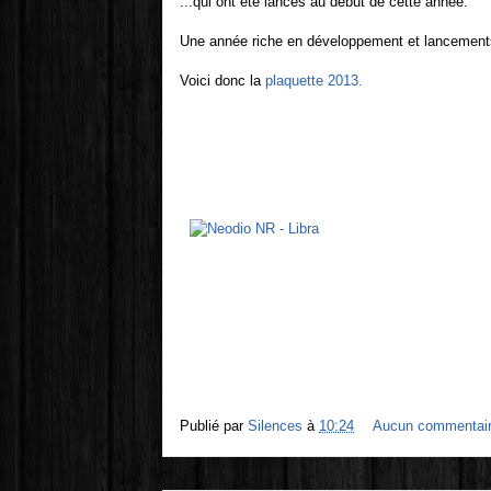
...qui ont été lancés au début de cette année.
Une année riche en développement et lancement
Voici donc la
plaquette 2013.
Publié par
Silences
à
10:24
Aucun commentai