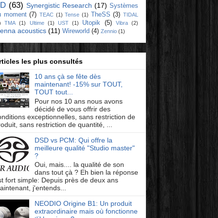
D
(63)
Synergistic Research
(17)
Systèmes
u moment
(7)
TheSS
(3)
TEAC
(1)
Tense
(1)
TIDAL
Utopik
(5)
)
TMA
(1)
Ultime
(1)
UST
(1)
Vibra
(2)
ienna acoustics
(11)
Wireworld
(4)
Zennio
(1)
rticles les plus consultés
10 ans çà se fête dès
maintenant! -15% sur TOUT,
TOUT tout...
Pour nos 10 ans nous avons
décidé de vous offrir des
onditions exceptionnelles, sans restriction de
oduit, sans restriction de quantité, ...
DSD vs PCM: Qui offre la
meilleure qualité "Studio master"
?
Oui, mais.... la qualité de son
dans tout çà ? Eh bien la réponse
st fort simple: Depuis près de deux ans
aintenant, j'entends...
NEODIO Origine B1: Un produit
extraordinaire mais où fonctionne