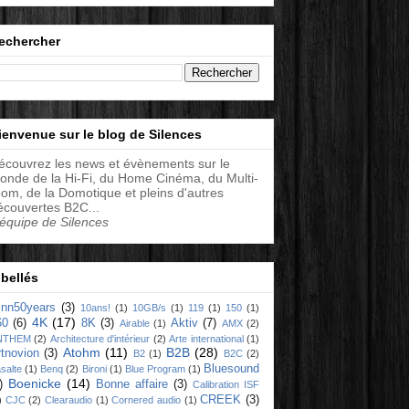
echercher
ienvenue sur le blog de Silences
écouvrez les news et évènements sur le
onde de la Hi-Fi, du Home Cinéma, du Multi-
oom, de la Domotique et pleins d'autres
écouvertes B2C...
'équipe de Silences
ibellés
linn50years
(3)
10ans!
(1)
10GB/s
(1)
119
(1)
150
(1)
4K
(17)
60
(6)
8K
(3)
Aktiv
(7)
Airable
(1)
AMX
(2)
NTHEM
(2)
Architecture d'intérieur
(2)
Arte international
(1)
Atohm
(11)
B2B
(28)
rtnovion
(3)
B2
(1)
B2C
(2)
Bluesound
salte
(1)
Benq
(2)
Bironi
(1)
Blue Program
(1)
Boenicke
(14)
)
Bonne affaire
(3)
Calibration ISF
CREEK
(3)
)
CJC
(2)
Clearaudio
(1)
Cornered audio
(1)