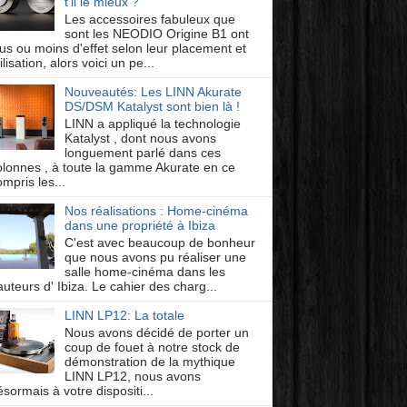
t'il le mieux ?
Les accessoires fabuleux que
sont les NEODIO Origine B1 ont
lus ou moins d'effet selon leur placement et
ilisation, alors voici un pe...
Nouveautés: Les LINN Akurate
DS/DSM Katalyst sont bien là !
LINN a appliqué la technologie
Katalyst , dont nous avons
longuement parlé dans ces
olonnes , à toute la gamme Akurate en ce
mpris les...
Nos réalisations : Home-cinéma
dans une propriété à Ibiza
C'est avec beaucoup de bonheur
que nous avons pu réaliser une
salle home-cinéma dans les
auteurs d' Ibiza. Le cahier des charg...
LINN LP12: La totale
Nous avons décidé de porter un
coup de fouet à notre stock de
démonstration de la mythique
LINN LP12, nous avons
ésormais à votre dispositi...