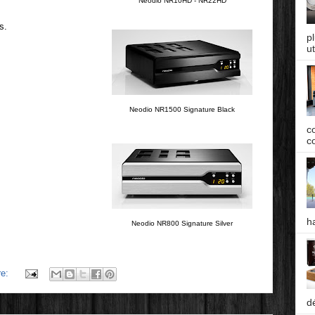
Neodio NR10HD - NR22HD
s.
p
ut
Neodio NR1500 Signature Black
c
co
h
Neodio NR800 Signature Silver
re:
d