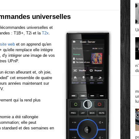
commandes universelles
télécommandes universelles et
U
ndes : T1B+, T2i et la
T2x
.
site web
et on apprend qu'en
qu'elle remplace elle intègre
 d'y intégrer une image de vos
ntres UPnP.
n
da
n écran afleurant et, oh joie,
coded" cet ensemble de quatre
sieurs années maintenant sur
TV.
m
un
vement qui la rend plus
lu
onomie a été rallongée
sommation; elle peut
on standard et des semaines en
p