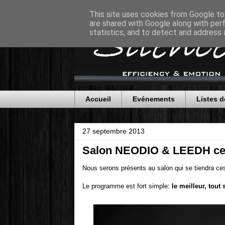
This site uses cookies from Google to 
are shared with Google along with per
statistics, and to detect and address 
Accueil
Evénements
Listes d
27 septembre 2013
Salon NEODIO & LEEDH ces 
Nous serons présents au salon qui se tiendra ce
Le programme est fort simple:
le meilleur, tou