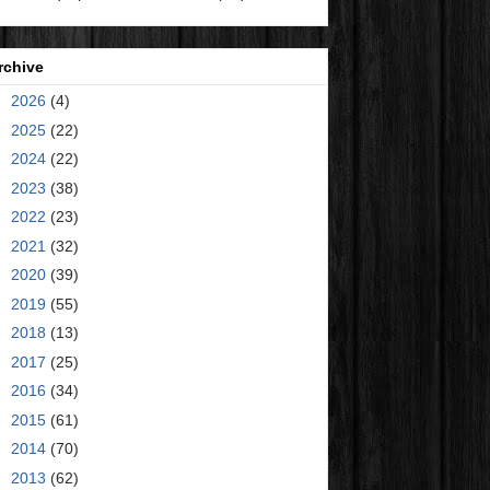
rchive
►
2026
(4)
►
2025
(22)
►
2024
(22)
►
2023
(38)
►
2022
(23)
►
2021
(32)
►
2020
(39)
►
2019
(55)
►
2018
(13)
►
2017
(25)
►
2016
(34)
►
2015
(61)
►
2014
(70)
▼
2013
(62)