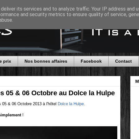
deliver its services and to analyze traffic. Your IP address and 
formance and security metrics to ensure quality of service, gen
abuse.
e prix
Nos bonnes affaires
Facebook
Contact
M
05 & 06 Octobre au Dolce la Hulpe
s 05 & 06 Octobre 2013 à l'hôtel
Dolce la Hulpe
.
t simplement
!