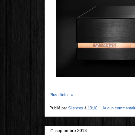
Plus d'infos »
Publié par
Silences
à
13:10
Aucun commentai
21 septembre 2013