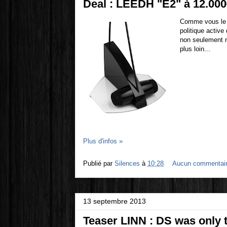
Deal : LEEDH "E2" à 12.00
Comme vous le 
politique activ
non seulement n
plus loin...
Plus d'infos »
Publié par
Silences
à
10:28
Aucun commentai
13 septembre 2013
Teaser LINN : DS was only t