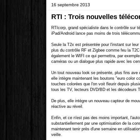
16 septembre 2013
RTI : Trois nouvelles télé
RTIcorp, grand spécialiste dans le contrôle sur 
iPad/Android lance pas moins de trois télécomma
Seule la T2x est présentée pour l'instant sur leur
plus du contrôle RF et Zigbee comme feu la T2C+ 
également le WIFI ce qui permettra, par exemple,
caméras ou un dialogue plus rapide avec les ce
Un tout nouveau look se présente, plus fins ave u
elle intègre maintenant les boutons "euro color 
touches colorées que l'on voit fleurir depuis plu
tous les TV, lecteurs DVD/BD et les décodeurs 
De plus, elle intègre un nouveau capteur de mou
réactive au réveil.
Enfin, et ce n'est pas des moins important, l'aut
substantiellement par une optimisation de la con
maintenant tenir près d'une semaine en utilisati
veille.