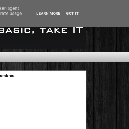
user-agent
erate usage
LEARN MORE
GOT IT
embres