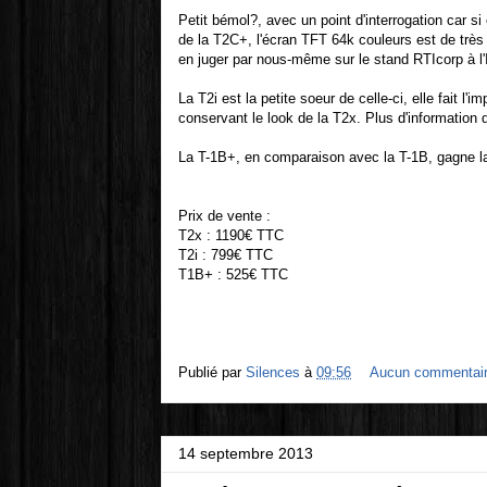
Petit bémol?, avec un point d'interrogation car s
de la T2C+, l'écran TFT 64k couleurs est de très
en juger par nous-même sur le stand RTIcorp à l
La T2i est la petite soeur de celle-ci, elle fait l'
conservant le look de la T2x. Plus d'information 
La T-1B+, en comparaison avec la T-1B, gagne l
Prix de vente :
T2x : 1190€ TTC
T2i : 799€ TTC
T1B+ : 525€ TTC
Publié par
Silences
à
09:56
Aucun commentai
14 septembre 2013