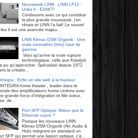
Nouveauté LINN : LINN LP12 -
Urika II - EXAKT!
Continuons avec ce qui constitue
la plus grande nouveauté, j'en
rêvais et LINN l'a fait! Le nouvel
rika II est une avancée majeu...
LINN Klimax DSM Organik : Une
vraie innovation (très) haut de
gamme.
Voici qu'arrive la vraie rupture
technologique, celle que Katalyst
'a pu qu'approcher. Spécialisé depuis 1972
ns la créatio...
Integra : Enfin un site web à la hauteur
INTEGRA home theater , leader dans le
onde des amplificateurs home-cinéma avec
e grande force d'intégration et fille soeur,
xe, de ...
Port SFP Optique: Mieux que le
Ethernet cuivre ?
Puisque les nouveaux LINN
Klimax DSM Organik (AV, Audio &
Hub) intègrent en standard un
ort SFP qui permet une liaison optique, c'e...