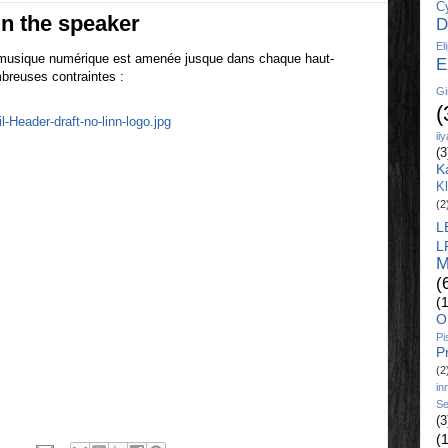
C
in the speaker
D
El
a musique numérique est amenée jusque dans chaque haut-
E
ombreuses contraintes :
Gi
(
ii
(3
K
K
(2
L
L
M
(
(
O
Pi
P
(2
in
Se
(3
(