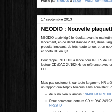
Publié par
Silences
à
16:00
Aucun commentai
17 septembre 2013
NEODIO : Nouvelle plaquet
NEODIO a privilégié le résultat avant le marketi
lancement, en ce début d'année 2013, d'une la
produits innovant, de très haute tenue, et un no
et photo HD en Q3.
Pour rappel, NEODIO a lancé pour le CES de L
lecteur CD /DAC 24/192kHz de référence avec e
HD.
Mais pas seulement, car toute la gamme NR a ét
un rapport qualité/prix toujours sans équivalent, 
deux nouveaux amplis :
NR800 et NR1500 
Deux nouveaux lecteurs CD et DAC 24/19
NR22HD