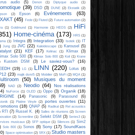
yrus audio
(5)
Denon
(1)
Diptyque audio
(1)
omotique
(39)
DSD
(3)
DUNE
(2)
Ekstatik
(2)
Evénements
(63)
Epson
(6)
ipson
(2)
XAKT
(45)
Fede
(1)
Fluted
(2)
Future automation
(2)
HiFi
ra
(1)
Goldmund
(1)
Harmonie
(1)
HEOS
(2)
351)
Home-cinéma
(173)
HRS
(1)
Integration
(33)
Integra
(8)
IT
yama
(1)
Isotek
(1)
JVC
(22)
)
Karousel
(5)
Jung
(1)
Kaleidescape
(1)
atalyst
(21)
KEF
(17)
Klimax
(3)
Kelinac
(1)
limax Solo 500
(3)
Klimax Solo 800
(2)
Koil
(1)
Krane
Le saviez-vous?
(16)
Kustom DSM
(3)
)
LINN
(220)
EEDH
(19)
Lotus
(4)
LG
(1)
P12
(23)
majik dsm/5
(2)
Mobilier
(2)
MoFi
(2)
MQA
(1)
ultiroom
(50)
Musiques du moment
69)
Neodio
(64)
Nos réalisations
NAD
(2)
14)
Organik
(18)
Oppo
(3)
NuForce
(1)
OLED
(1)
RIGINE
(14)
Panasonic
(9)
Parasound
(6)
portes ouvertes
(11)
stonik
(1)
Platine Vinyle
(2)
romotions
(18)
QNAP
(5)
Radikal
(2)
Rel acoustics
RTI
(7)
Russel K.
(4)
)
Salles de réunions
(2)
Screen
Selekt DSM
(3)
novation
(2)
Screenline
(1)
Series3
(1)
Sim2
rvices musicaux
(2)
SFP optique
(1)
Silences
(1)
Sony
(17)
SoundKaos
)
Sonos
(8)
Solo 800
(1)
Studio masters
10)
Space optimisation
(2)
SRX
(1)