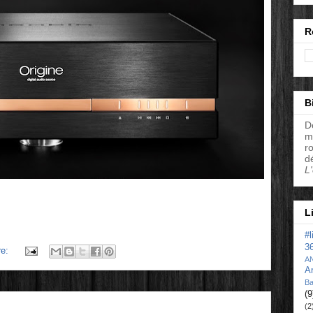
R
B
D
m
r
d
L
L
#
3
re:
A
A
Ba
(9
(2