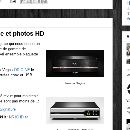
re:
H
d
(1
V
te et photos HD
A
ng, ce qui nous donne un
rge de gamme de
uvel ensemble plaquette
c
as Vegas
ORIGINE
le
pr
ntrées coax et USB
Neodio Origine
é revue pour maintenir
ce sont pas moins de...:
e
Signature
m
2kHz:
NR10HD et