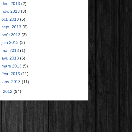
déc. 2013
(2)
nov. 2013
(8)
oct. 2013
(6)
sept. 2013
(6)
août 2013
(3)
juin 2013
(3)
mai 2013
(1)
avr. 2013
(6)
mars 2013
(5)
févr. 2013
(11)
janv. 2013
(11)
►
2012
(94)