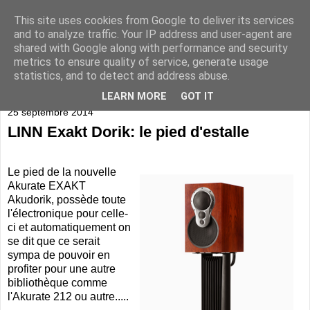
This site uses cookies from Google to deliver its services
and to analyze traffic. Your IP address and user-agent are
shared with Google along with performance and security
metrics to ensure quality of service, generate usage
statistics, and to detect and address abuse.
▼
LEARN MORE
GOT IT
25 septembre 2014
LINN Exakt Dorik: le pied d'estalle
Le pied de la nouvelle
Akurate EXAKT
Akudorik, possède toute
l'électronique pour celle-
ci et automatiquement on
se dit que ce serait
sympa de pouvoir en
profiter pour une autre
bibliothèque comme
l'Akurate 212 ou autre.....