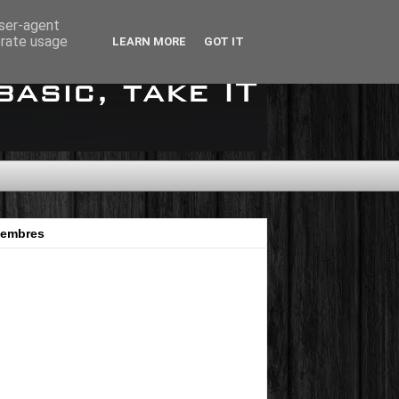
user-agent
erate usage
LEARN MORE
GOT IT
embres