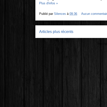
Plus d'infos »
Publié par
Silences
à
09:36
Aucun commentai
Articles plus récents
Inscrip