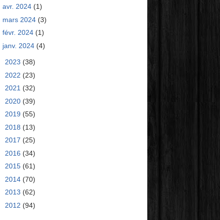
avr. 2024
(1)
mars 2024
(3)
févr. 2024
(1)
janv. 2024
(4)
►
2023
(38)
►
2022
(23)
►
2021
(32)
►
2020
(39)
►
2019
(55)
►
2018
(13)
►
2017
(25)
►
2016
(34)
►
2015
(61)
►
2014
(70)
►
2013
(62)
►
2012
(94)