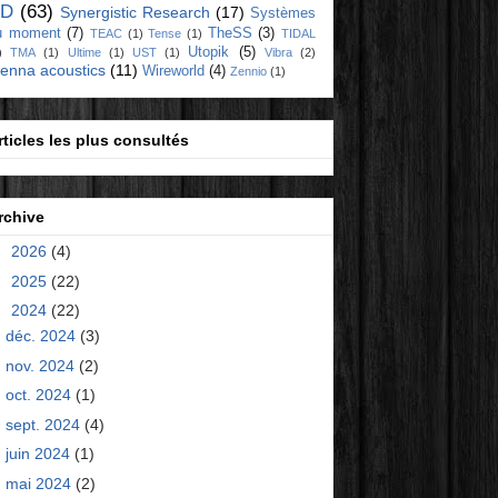
D
(63)
Synergistic Research
(17)
Systèmes
u moment
(7)
TheSS
(3)
TEAC
(1)
Tense
(1)
TIDAL
Utopik
(5)
)
TMA
(1)
Ultime
(1)
UST
(1)
Vibra
(2)
ienna acoustics
(11)
Wireworld
(4)
Zennio
(1)
rticles les plus consultés
rchive
►
2026
(4)
►
2025
(22)
▼
2024
(22)
déc. 2024
(3)
nov. 2024
(2)
oct. 2024
(1)
sept. 2024
(4)
juin 2024
(1)
mai 2024
(2)