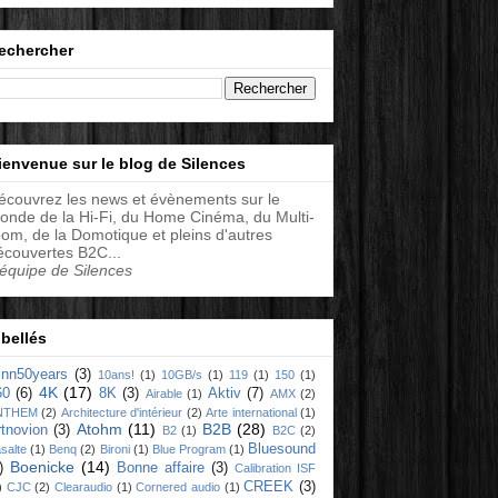
echercher
ienvenue sur le blog de Silences
écouvrez les news et évènements sur le
onde de la Hi-Fi, du Home Cinéma, du Multi-
oom, de la Domotique et pleins d'autres
écouvertes B2C...
'équipe de Silences
ibellés
linn50years
(3)
10ans!
(1)
10GB/s
(1)
119
(1)
150
(1)
4K
(17)
60
(6)
8K
(3)
Aktiv
(7)
Airable
(1)
AMX
(2)
NTHEM
(2)
Architecture d'intérieur
(2)
Arte international
(1)
Atohm
(11)
B2B
(28)
rtnovion
(3)
B2
(1)
B2C
(2)
Bluesound
salte
(1)
Benq
(2)
Bironi
(1)
Blue Program
(1)
Boenicke
(14)
)
Bonne affaire
(3)
Calibration ISF
CREEK
(3)
)
CJC
(2)
Clearaudio
(1)
Cornered audio
(1)