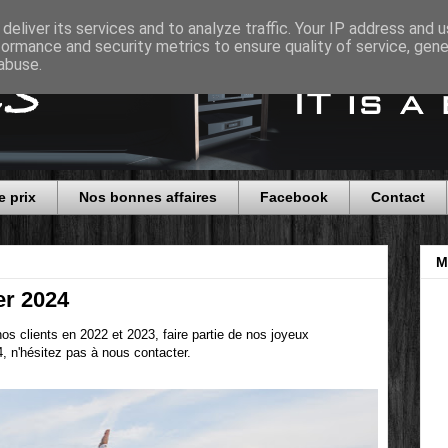
deliver its services and to analyze traffic. Your IP address and 
formance and security metrics to ensure quality of service, gen
abuse.
e prix
Nos bonnes affaires
Facebook
Contact
M
er 2024
s clients en 2022 et 2023, faire partie de nos joyeux
4, n'hésitez pas à nous contacter.