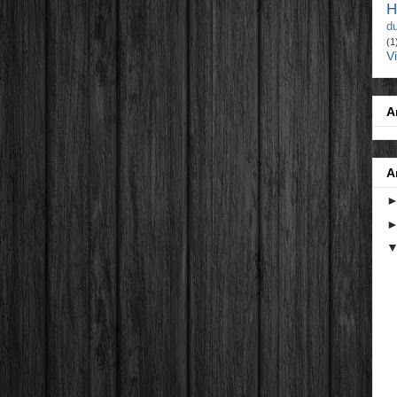
H
d
(1
V
A
A