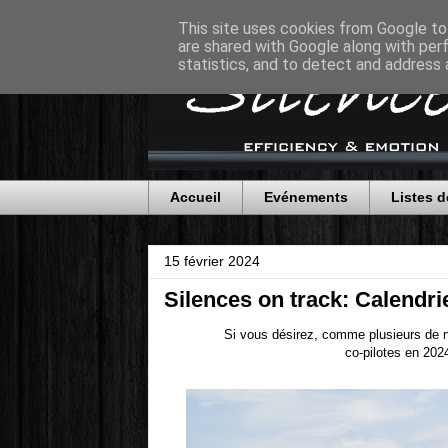
This site uses cookies from Google to 
are shared with Google along with per
statistics, and to detect and address 
Accueil
Evénements
Listes d
15 février 2024
Silences on track: Calendri
Si vous désirez, comme plusieurs de no
co-pilotes en 202