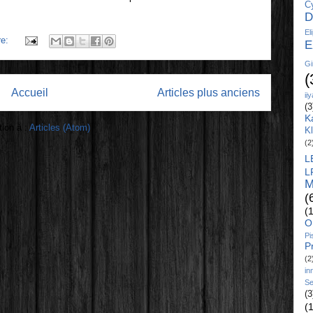
C
D
El
re:
E
Gi
(
Accueil
Articles plus anciens
ii
(3
K
tion à :
Articles (Atom)
K
(2
L
L
M
(
(
O
Pi
P
(2
in
Se
(3
(