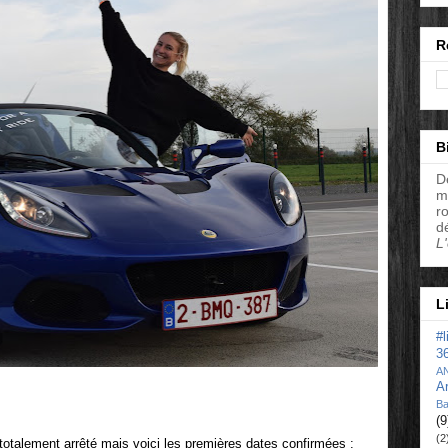
R
B
D
m
r
d
L
L
#
3
A
A
Ba
(9
(2
otalement arrêté mais voici les premières dates confirmées :