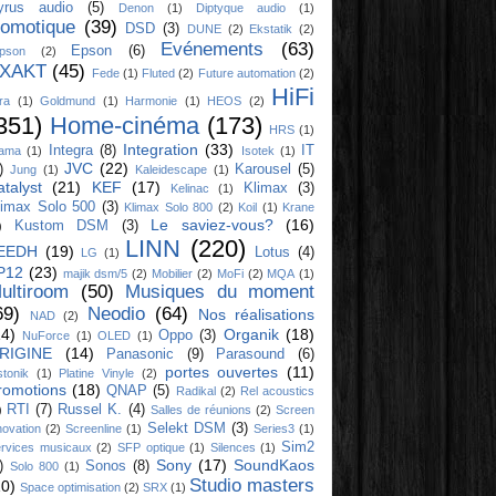
yrus audio
(5)
Denon
(1)
Diptyque audio
(1)
omotique
(39)
DSD
(3)
DUNE
(2)
Ekstatik
(2)
Evénements
(63)
Epson
(6)
ipson
(2)
XAKT
(45)
Fede
(1)
Fluted
(2)
Future automation
(2)
HiFi
ra
(1)
Goldmund
(1)
Harmonie
(1)
HEOS
(2)
351)
Home-cinéma
(173)
HRS
(1)
Integration
(33)
Integra
(8)
IT
yama
(1)
Isotek
(1)
JVC
(22)
)
Karousel
(5)
Jung
(1)
Kaleidescape
(1)
atalyst
(21)
KEF
(17)
Klimax
(3)
Kelinac
(1)
limax Solo 500
(3)
Klimax Solo 800
(2)
Koil
(1)
Krane
Le saviez-vous?
(16)
Kustom DSM
(3)
)
LINN
(220)
EEDH
(19)
Lotus
(4)
LG
(1)
P12
(23)
majik dsm/5
(2)
Mobilier
(2)
MoFi
(2)
MQA
(1)
ultiroom
(50)
Musiques du moment
69)
Neodio
(64)
Nos réalisations
NAD
(2)
14)
Organik
(18)
Oppo
(3)
NuForce
(1)
OLED
(1)
RIGINE
(14)
Panasonic
(9)
Parasound
(6)
portes ouvertes
(11)
stonik
(1)
Platine Vinyle
(2)
romotions
(18)
QNAP
(5)
Radikal
(2)
Rel acoustics
RTI
(7)
Russel K.
(4)
)
Salles de réunions
(2)
Screen
Selekt DSM
(3)
novation
(2)
Screenline
(1)
Series3
(1)
Sim2
rvices musicaux
(2)
SFP optique
(1)
Silences
(1)
Sony
(17)
SoundKaos
)
Sonos
(8)
Solo 800
(1)
Studio masters
10)
Space optimisation
(2)
SRX
(1)