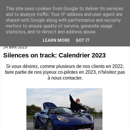
This site uses cookies from Google to deliver its services
and to analyze traffic. Your IP address and user-agent are
shared with Google along with performance and security
metrics to ensure quality of service, generate usage
statistics, and to detect and address abuse.
▼
LEARN MORE
GOT IT
24 avril 2023
Silences on track: Calendrier 2023
Si vous désirez, comme plusieurs de nos clients en 2022,
faire partie de nos joyeux co-pilotes en 2023, n'hésitez pas
à nous contacter.