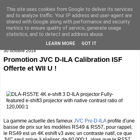
This site uses cookies from Google to deliver its services
and to analyze traffic. Your IP address and user-agent are
shared with Google along with performance and security
metrics to ensure quality of service, generate usage
statistics, and to detect and address abuse.
▼
LEARN MORE
GOT IT
30 octobre 2014
Promotion JVC D-ILA Calibration ISF
Offerte et WII U !
La gamme actuelle des fameux
JVC Pro D-ILA
profite d'une
baisse de prix sur les modèles RS49 & RS57, pour rappel,
le RS49 est un 4K eshift v3 avec un contraste natif, ce que
JVC seul arrive à réaliser, de 60.000:1, alors que le RS57