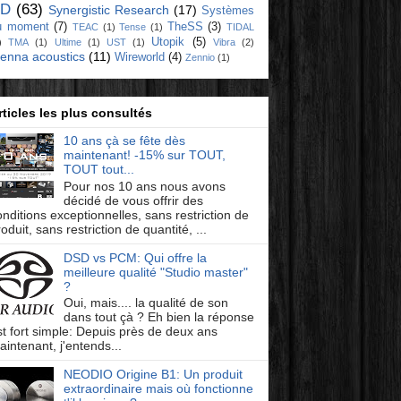
D
(63)
Synergistic Research
(17)
Systèmes
u moment
(7)
TheSS
(3)
TEAC
(1)
Tense
(1)
TIDAL
Utopik
(5)
)
TMA
(1)
Ultime
(1)
UST
(1)
Vibra
(2)
ienna acoustics
(11)
Wireworld
(4)
Zennio
(1)
rticles les plus consultés
10 ans çà se fête dès
maintenant! -15% sur TOUT,
TOUT tout...
Pour nos 10 ans nous avons
décidé de vous offrir des
onditions exceptionnelles, sans restriction de
oduit, sans restriction de quantité, ...
DSD vs PCM: Qui offre la
meilleure qualité "Studio master"
?
Oui, mais.... la qualité de son
dans tout çà ? Eh bien la réponse
st fort simple: Depuis près de deux ans
aintenant, j'entends...
NEODIO Origine B1: Un produit
extraordinaire mais où fonctionne