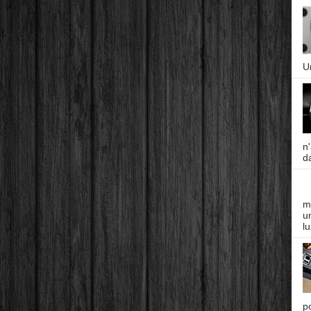
U
n
da
m
un
lu
p