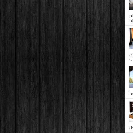
p
ut
c
co
h
d