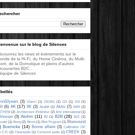
echercher
ienvenue sur le blog de Silences
écouvrez les news et évènements sur le
onde de la Hi-Fi, du Home Cinéma, du Multi-
oom, de la Domotique et pleins d'autres
écouvertes B2C...
'équipe de Silences
ibellés
linn50years
(3)
10ans!
(1)
10GB/s
(1)
119
(1)
150
(1)
4K
(17)
60
(6)
8K
(3)
Aktiv
(7)
Airable
(1)
AMX
(2)
NTHEM
(2)
Architecture d'intérieur
(2)
Arte international
(1)
Atohm
(11)
B2B
(28)
rtnovion
(3)
B2
(1)
B2C
(2)
Bluesound
salte
(1)
Benq
(2)
Bironi
(1)
Blue Program
(1)
Boenicke
(14)
)
Bonne affaire
(3)
Calibration ISF
CREEK
(3)
)
CJC
(2)
Clearaudio
(1)
Cornered audio
(1)