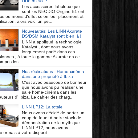
t'il le mieux ?
Les accessoires fabuleux que
sont les NEODIO Origine B1 ont
lus ou moins d'effet selon leur placement et
ilisation, alors voici un pe...
Nouveautés: Les LINN Akurate
DS/DSM Katalyst sont bien là !
LINN a appliqué la technologie
Katalyst , dont nous avons
longuement parlé dans ces
olonnes , à toute la gamme Akurate en ce
mpris les...
Nos réalisations : Home-cinéma
dans une propriété à Ibiza
C'est avec beaucoup de bonheur
que nous avons pu réaliser une
salle home-cinéma dans les
auteurs d' Ibiza. Le cahier des charg...
LINN LP12: La totale
Nous avons décidé de porter un
coup de fouet à notre stock de
démonstration de la mythique
LINN LP12, nous avons
ésormais à votre dispositi...