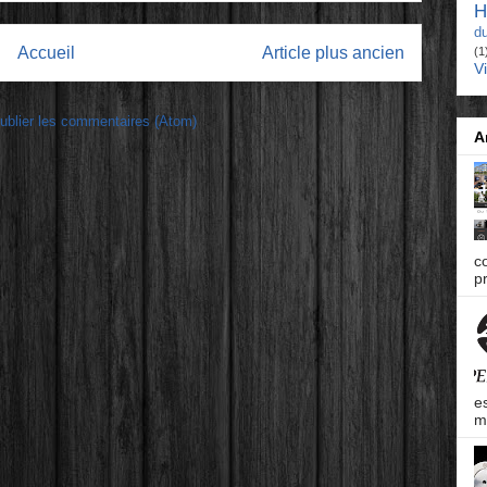
H
d
Accueil
Article plus ancien
(1
V
ublier les commentaires (Atom)
A
c
pr
e
m