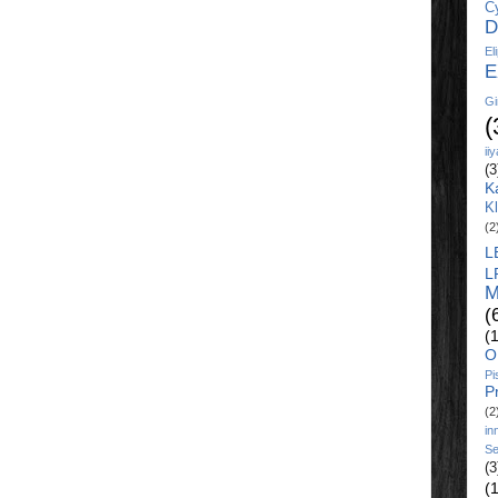
C
D
El
E
Gi
(
ii
(3
K
K
(2
L
L
M
(
(
O
Pi
P
(2
in
Se
(3
(