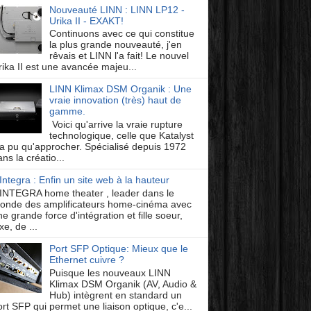
Nouveauté LINN : LINN LP12 -
Urika II - EXAKT!
Continuons avec ce qui constitue
la plus grande nouveauté, j'en
rêvais et LINN l'a fait! Le nouvel
rika II est une avancée majeu...
LINN Klimax DSM Organik : Une
vraie innovation (très) haut de
gamme.
Voici qu'arrive la vraie rupture
technologique, celle que Katalyst
'a pu qu'approcher. Spécialisé depuis 1972
ns la créatio...
Integra : Enfin un site web à la hauteur
INTEGRA home theater , leader dans le
onde des amplificateurs home-cinéma avec
e grande force d'intégration et fille soeur,
xe, de ...
Port SFP Optique: Mieux que le
Ethernet cuivre ?
Puisque les nouveaux LINN
Klimax DSM Organik (AV, Audio &
Hub) intègrent en standard un
ort SFP qui permet une liaison optique, c'e...