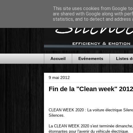
This site uses cookies from Google to 
are shared with Google along with per
statistics, and to detect and address 
Accueil
Evénements
Listes d
9 mai 2012
Fin de la "Clean week" 2012
CLEAN WEEK 2020 : La voiture électrique Silenci
Silences.
La CLEAN WEEK 2020 s'est terminée dimanche, 
étonnantes pour l'avenir du véhicule électrique.