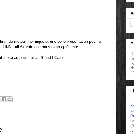
R
bruit de moteur thermique et une belle présentation pour le
B
 LINN Full Akurate que nous avons présenté.
D
d merci au public et au Stand I-Care.
m
r
d
L
L
#
3
A
A
Ba
(9
e
(2