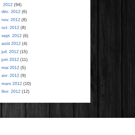
▼
2012
(94)
déc. 2012
(6)
nov. 2012
(8)
oct. 2012
(8)
sept. 2012
(6)
août 2012
(4)
juil. 2012
(15)
juin 2012
(11)
mai 2012
(5)
avr. 2012
(9)
mars 2012
(10)
févr. 2012
(12)