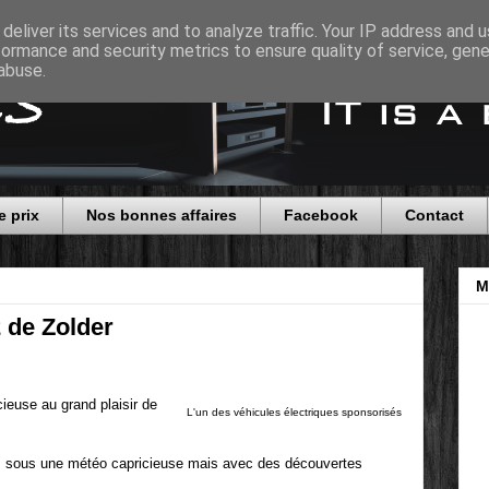
deliver its services and to analyze traffic. Your IP address and 
formance and security metrics to ensure quality of service, gen
abuse.
e prix
Nos bonnes affaires
Facebook
Contact
M
 de Zolder
euse au grand plaisir de
L'un des véhicules électriques sponsorisés
sous une météo capricieuse mais avec des découvertes