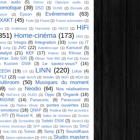
yrus audio
(5)
Denon
(1)
Diptyque audio
(1)
omotique
(39)
DSD
(3)
DUNE
(2)
Ekstatik
(2)
Evénements
(63)
Epson
(6)
ipson
(2)
XAKT
(45)
Fede
(1)
Fluted
(2)
Future automation
(2)
HiFi
ra
(1)
Goldmund
(1)
Harmonie
(1)
HEOS
(2)
351)
Home-cinéma
(173)
HRS
(1)
Integration
(33)
Integra
(8)
IT
yama
(1)
Isotek
(1)
JVC
(22)
)
Karousel
(5)
Jung
(1)
Kaleidescape
(1)
atalyst
(21)
KEF
(17)
Klimax
(3)
Kelinac
(1)
limax Solo 500
(3)
Klimax Solo 800
(2)
Koil
(1)
Krane
Le saviez-vous?
(16)
Kustom DSM
(3)
)
LINN
(220)
EEDH
(19)
Lotus
(4)
LG
(1)
P12
(23)
majik dsm/5
(2)
Mobilier
(2)
MoFi
(2)
MQA
(1)
ultiroom
(50)
Musiques du moment
69)
Neodio
(64)
Nos réalisations
NAD
(2)
14)
Organik
(18)
Oppo
(3)
NuForce
(1)
OLED
(1)
RIGINE
(14)
Panasonic
(9)
Parasound
(6)
portes ouvertes
(11)
stonik
(1)
Platine Vinyle
(2)
romotions
(18)
QNAP
(5)
Radikal
(2)
Rel acoustics
RTI
(7)
Russel K.
(4)
)
Salles de réunions
(2)
Screen
Selekt DSM
(3)
novation
(2)
Screenline
(1)
Series3
(1)
Sim2
rvices musicaux
(2)
SFP optique
(1)
Silences
(1)
Sony
(17)
SoundKaos
)
Sonos
(8)
Solo 800
(1)
Studio masters
10)
Space optimisation
(2)
SRX
(1)