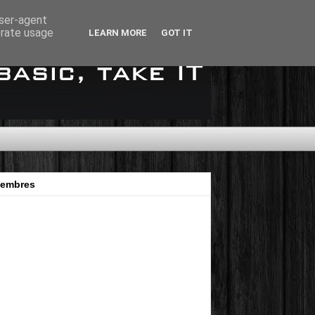
user-agent
erate usage
LEARN MORE
GOT IT
embres