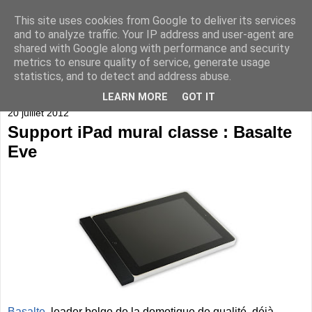
This site uses cookies from Google to deliver its services
and to analyze traffic. Your IP address and user-agent are
shared with Google along with performance and security
metrics to ensure quality of service, generate usage
statistics, and to detect and address abuse.
▼
LEARN MORE
GOT IT
20 juillet 2012
Support iPad mural classe : Basalte
Eve
Basalte
, leader belge de la domotique de qualité, déjà