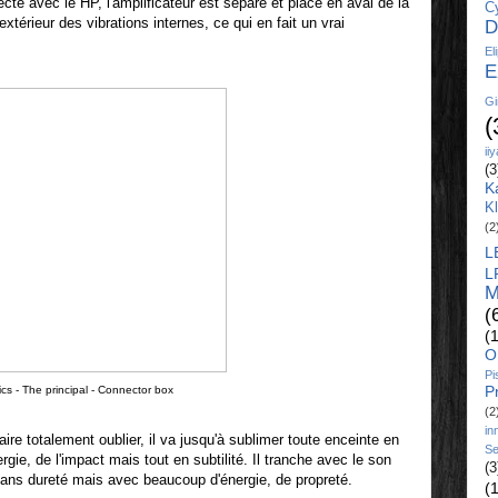
ecte avec le HP, l'amplificateur est séparé et placé en aval de la
C
extérieur des vibrations internes, ce qui en fait un vrai
D
El
E
Gi
(
ii
(3
K
K
(2
L
L
M
(
(
O
Pi
P
cs - The principal - Connector box
(2
in
ire totalement oublier, il va jusqu'à sublimer toute enceinte en
Se
ie, de l'impact mais tout en subtilité. Il tranche avec le son
(3
 sans dureté mais avec beaucoup d'énergie, de propreté.
(