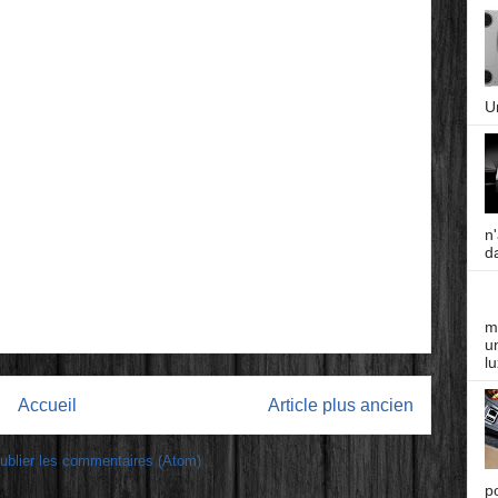
U
n
da
m
un
lu
Accueil
Article plus ancien
ublier les commentaires (Atom)
p