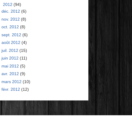
▼
2012
(94)
déc. 2012
(6)
nov. 2012
(8)
oct. 2012
(8)
sept. 2012
(6)
août 2012
(4)
juil. 2012
(15)
juin 2012
(11)
mai 2012
(5)
avr. 2012
(9)
mars 2012
(10)
févr. 2012
(12)