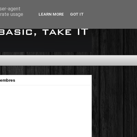
user-agent
erate usage
LEARN MORE
GOT IT
embres