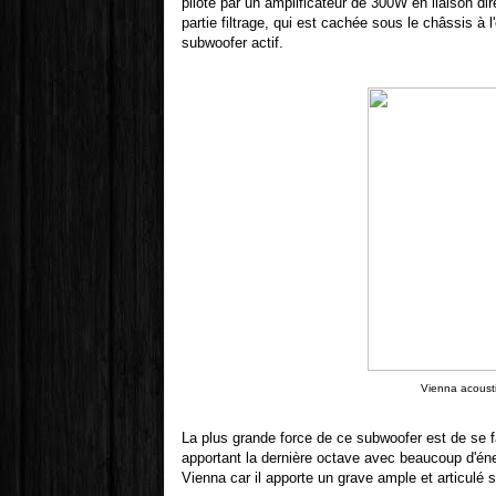
piloté par un amplificateur de 300W en liaison dir
partie filtrage, qui est cachée sous le châssis à l'
subwoofer actif.
Vienna acousti
La plus grande force de ce subwoofer est de se fa
apportant la dernière octave avec beaucoup d'énerg
Vienna car il apporte un grave ample et articulé