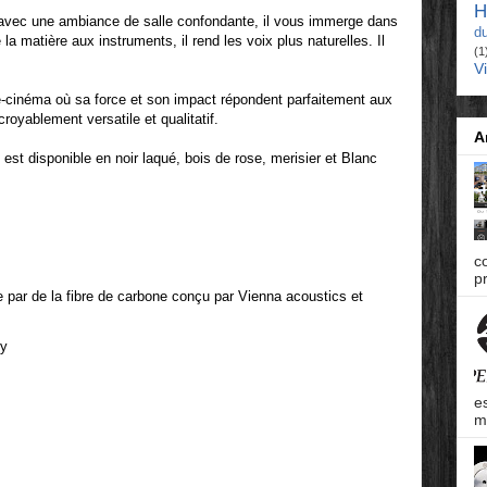
H
 avec une ambiance de salle confondante, il vous immerge dans
d
e la matière aux instruments, il rend les voix plus naturelles. Il
(1
V
me-cinéma où sa force et son impact répondent parfaitement aux
croyablement versatile et qualitatif.
A
st disponible en noir laqué, bois de rose, merisier et Blanc
c
pr
e par de la fibre de carbone conçu par Vienna acoustics et
gy
e
m