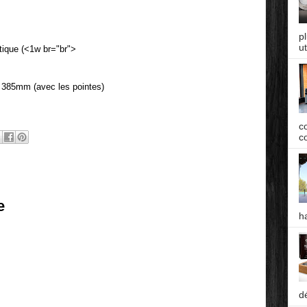
p
ut
tique (<1w br="br">
385mm (avec les pointes)
c
co
e
h
d