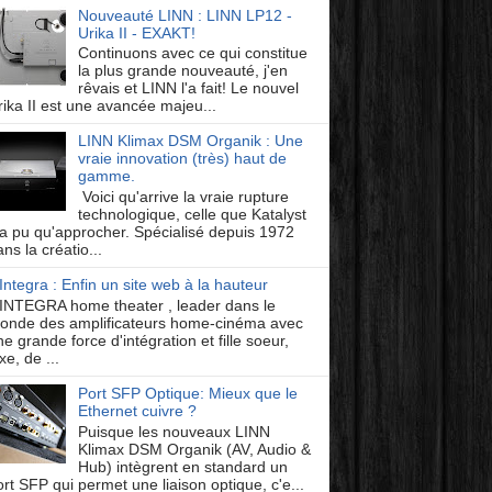
Nouveauté LINN : LINN LP12 -
Urika II - EXAKT!
Continuons avec ce qui constitue
la plus grande nouveauté, j'en
rêvais et LINN l'a fait! Le nouvel
rika II est une avancée majeu...
LINN Klimax DSM Organik : Une
vraie innovation (très) haut de
gamme.
Voici qu'arrive la vraie rupture
technologique, celle que Katalyst
'a pu qu'approcher. Spécialisé depuis 1972
ns la créatio...
Integra : Enfin un site web à la hauteur
INTEGRA home theater , leader dans le
onde des amplificateurs home-cinéma avec
e grande force d'intégration et fille soeur,
xe, de ...
Port SFP Optique: Mieux que le
Ethernet cuivre ?
Puisque les nouveaux LINN
Klimax DSM Organik (AV, Audio &
Hub) intègrent en standard un
ort SFP qui permet une liaison optique, c'e...