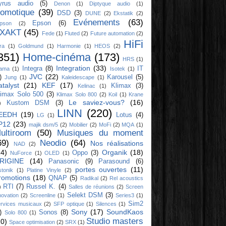
yrus audio
(5)
Denon
(1)
Diptyque audio
(1)
omotique
(39)
DSD
(3)
DUNE
(2)
Ekstatik
(2)
Evénements
(63)
Epson
(6)
ipson
(2)
XAKT
(45)
Fede
(1)
Fluted
(2)
Future automation
(2)
HiFi
ra
(1)
Goldmund
(1)
Harmonie
(1)
HEOS
(2)
351)
Home-cinéma
(173)
HRS
(1)
Integration
(33)
Integra
(8)
IT
yama
(1)
Isotek
(1)
JVC
(22)
)
Karousel
(5)
Jung
(1)
Kaleidescape
(1)
atalyst
(21)
KEF
(17)
Klimax
(3)
Kelinac
(1)
limax Solo 500
(3)
Klimax Solo 800
(2)
Koil
(1)
Krane
Le saviez-vous?
(16)
Kustom DSM
(3)
)
LINN
(220)
EEDH
(19)
Lotus
(4)
LG
(1)
P12
(23)
majik dsm/5
(2)
Mobilier
(2)
MoFi
(2)
MQA
(1)
ultiroom
(50)
Musiques du moment
69)
Neodio
(64)
Nos réalisations
NAD
(2)
14)
Organik
(18)
Oppo
(3)
NuForce
(1)
OLED
(1)
RIGINE
(14)
Panasonic
(9)
Parasound
(6)
portes ouvertes
(11)
stonik
(1)
Platine Vinyle
(2)
romotions
(18)
QNAP
(5)
Radikal
(2)
Rel acoustics
RTI
(7)
Russel K.
(4)
)
Salles de réunions
(2)
Screen
Selekt DSM
(3)
novation
(2)
Screenline
(1)
Series3
(1)
Sim2
rvices musicaux
(2)
SFP optique
(1)
Silences
(1)
Sony
(17)
SoundKaos
)
Sonos
(8)
Solo 800
(1)
Studio masters
10)
Space optimisation
(2)
SRX
(1)