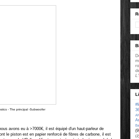
R
B
D
m
r
d
L
L
#
tics - The principal -Subwoofer
3
A
A
Ba
ous avons eu à >7000€, il est équipé d'un haut-parleur de
(9
 le piston est en papier renforcé de fibres de carbone, il est
(2