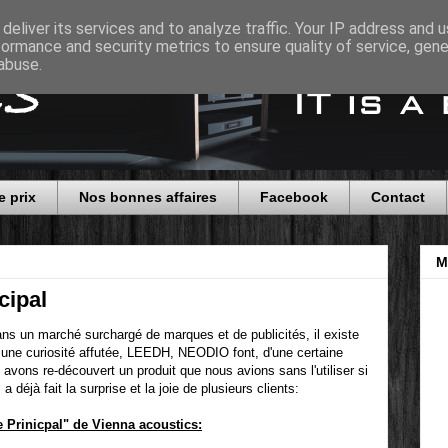
deliver its services and to analyze traffic. Your IP address and 
formance and security metrics to ensure quality of service, gen
abuse.
e prix
Nos bonnes affaires
Facebook
Contact
M
cipal
ans un marché surchargé de marques et de publicités, il existe
 une curiosité affutée, LEEDH, NEODIO font, d'une certaine
avons re-découvert un produit que nous avions sans l'utiliser si
a déjà fait la surprise et la joie de plusieurs clients:
 Prinicpal" de Vienna acoustics: