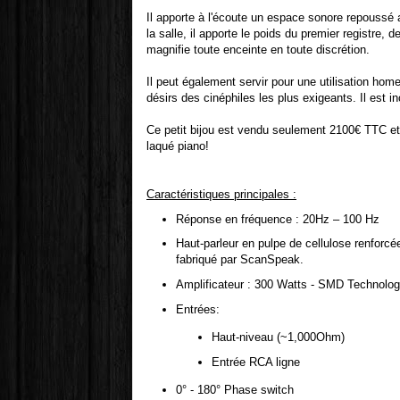
Il apporte à l'écoute un espace sonore repoussé
la salle, il apporte le poids du premier registre, d
magnifie toute enceinte en toute discrétion.
Il peut également servir pour une utilisation ho
désirs des cinéphiles les plus exigeants. Il est in
Ce petit bijou est vendu seulement 2100€ TTC et e
laqué piano!
Caractéristiques principales :
Réponse en fréquence : 20Hz – 100 Hz
Haut-parleur en pulpe de cellulose renforcé
fabriqué par ScanSpeak.
Amplificateur : 300 Watts - SMD Technolo
Entrées:
Haut-niveau (~1,000Ohm)
Entrée RCA ligne
0° - 180° Phase switch