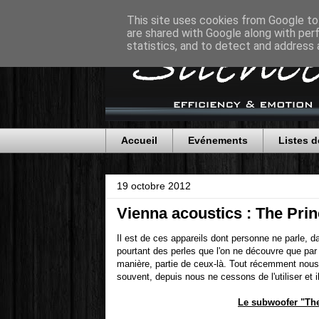
This site uses cookies from Google to 
are shared with Google along with per
statistics, and to detect and address 
Accueil
Evénements
Listes d
19 octobre 2012
Vienna acoustics : The Prin
Il est de ces appareils dont personne ne parle, d
pourtant des perles que l'on ne découvre que par
manière, partie de ceux-là. Tout récemment nous 
souvent, depuis nous ne cessons de l'utiliser et il 
Le subwoofer "The