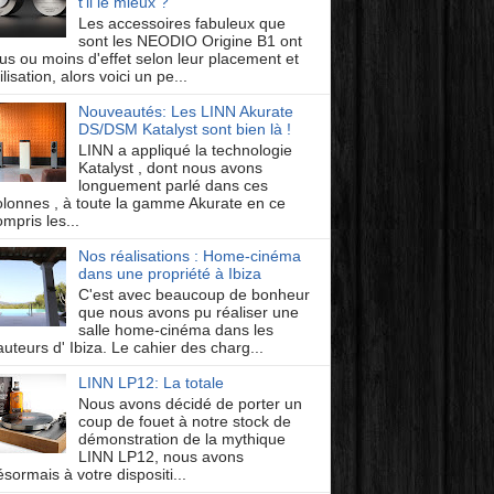
t'il le mieux ?
Les accessoires fabuleux que
sont les NEODIO Origine B1 ont
lus ou moins d'effet selon leur placement et
ilisation, alors voici un pe...
Nouveautés: Les LINN Akurate
DS/DSM Katalyst sont bien là !
LINN a appliqué la technologie
Katalyst , dont nous avons
longuement parlé dans ces
olonnes , à toute la gamme Akurate en ce
mpris les...
Nos réalisations : Home-cinéma
dans une propriété à Ibiza
C'est avec beaucoup de bonheur
que nous avons pu réaliser une
salle home-cinéma dans les
auteurs d' Ibiza. Le cahier des charg...
LINN LP12: La totale
Nous avons décidé de porter un
coup de fouet à notre stock de
démonstration de la mythique
LINN LP12, nous avons
ésormais à votre dispositi...