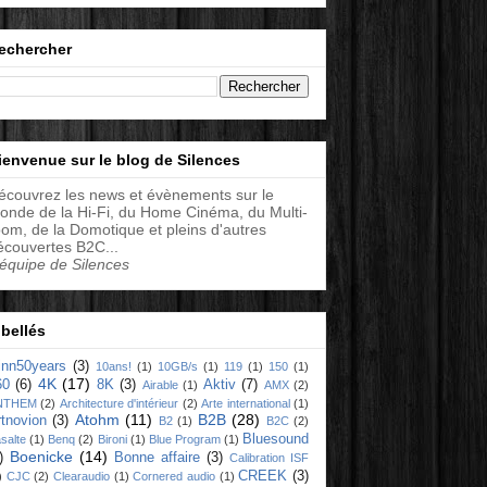
echercher
ienvenue sur le blog de Silences
écouvrez les news et évènements sur le
onde de la Hi-Fi, du Home Cinéma, du Multi-
oom, de la Domotique et pleins d'autres
écouvertes B2C...
'équipe de Silences
ibellés
linn50years
(3)
10ans!
(1)
10GB/s
(1)
119
(1)
150
(1)
4K
(17)
60
(6)
8K
(3)
Aktiv
(7)
Airable
(1)
AMX
(2)
NTHEM
(2)
Architecture d'intérieur
(2)
Arte international
(1)
Atohm
(11)
B2B
(28)
rtnovion
(3)
B2
(1)
B2C
(2)
Bluesound
salte
(1)
Benq
(2)
Bironi
(1)
Blue Program
(1)
Boenicke
(14)
)
Bonne affaire
(3)
Calibration ISF
CREEK
(3)
)
CJC
(2)
Clearaudio
(1)
Cornered audio
(1)