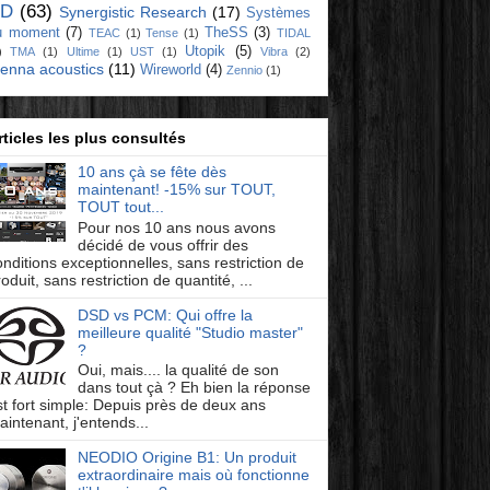
D
(63)
Synergistic Research
(17)
Systèmes
u moment
(7)
TheSS
(3)
TEAC
(1)
Tense
(1)
TIDAL
Utopik
(5)
)
TMA
(1)
Ultime
(1)
UST
(1)
Vibra
(2)
ienna acoustics
(11)
Wireworld
(4)
Zennio
(1)
rticles les plus consultés
10 ans çà se fête dès
maintenant! -15% sur TOUT,
TOUT tout...
Pour nos 10 ans nous avons
décidé de vous offrir des
onditions exceptionnelles, sans restriction de
oduit, sans restriction de quantité, ...
DSD vs PCM: Qui offre la
meilleure qualité "Studio master"
?
Oui, mais.... la qualité de son
dans tout çà ? Eh bien la réponse
st fort simple: Depuis près de deux ans
aintenant, j'entends...
NEODIO Origine B1: Un produit
extraordinaire mais où fonctionne