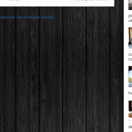
p
ublier les commentaires (Atom)
ut
c
co
h
d