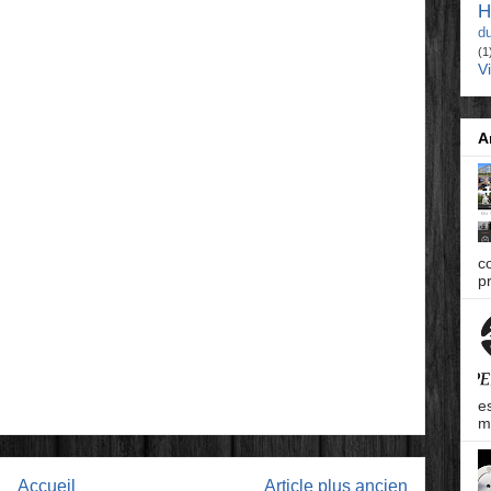
H
d
(1
V
A
c
pr
e
m
Accueil
Article plus ancien