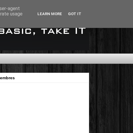
user-agent
erate usage
LEARN MORE
GOT IT
embres