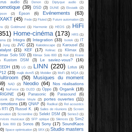
yrus audio
(5)
Denon
(1)
Diptyque audio
(1)
omotique
(39)
DSD
(3)
DUNE
(2)
Ekstatik
(2)
Evénements
(63)
Epson
(6)
ipson
(2)
XAKT
(45)
Fede
(1)
Fluted
(2)
Future automation
(2)
HiFi
ra
(1)
Goldmund
(1)
Harmonie
(1)
HEOS
(2)
351)
Home-cinéma
(173)
HRS
(1)
Integration
(33)
Integra
(8)
IT
yama
(1)
Isotek
(1)
JVC
(22)
)
Karousel
(5)
Jung
(1)
Kaleidescape
(1)
atalyst
(21)
KEF
(17)
Klimax
(3)
Kelinac
(1)
limax Solo 500
(3)
Klimax Solo 800
(2)
Koil
(1)
Krane
Le saviez-vous?
(16)
Kustom DSM
(3)
)
LINN
(220)
EEDH
(19)
Lotus
(4)
LG
(1)
P12
(23)
majik dsm/5
(2)
Mobilier
(2)
MoFi
(2)
MQA
(1)
ultiroom
(50)
Musiques du moment
69)
Neodio
(64)
Nos réalisations
NAD
(2)
14)
Organik
(18)
Oppo
(3)
NuForce
(1)
OLED
(1)
RIGINE
(14)
Panasonic
(9)
Parasound
(6)
portes ouvertes
(11)
stonik
(1)
Platine Vinyle
(2)
romotions
(18)
QNAP
(5)
Radikal
(2)
Rel acoustics
RTI
(7)
Russel K.
(4)
)
Salles de réunions
(2)
Screen
Selekt DSM
(3)
novation
(2)
Screenline
(1)
Series3
(1)
Sim2
rvices musicaux
(2)
SFP optique
(1)
Silences
(1)
Sony
(17)
SoundKaos
)
Sonos
(8)
Solo 800
(1)
Studio masters
10)
Space optimisation
(2)
SRX
(1)