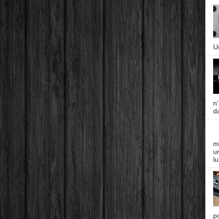
U
n
da
m
un
lu
p