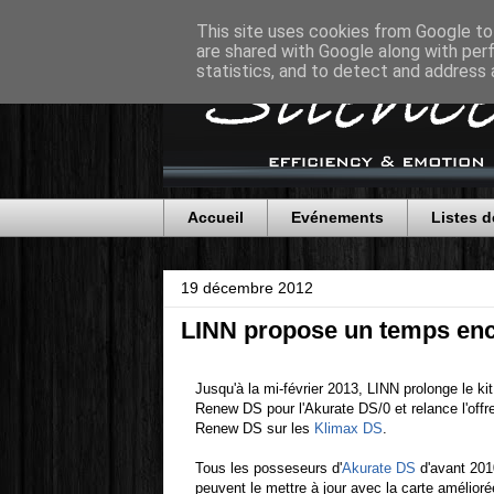
This site uses cookies from Google to 
are shared with Google along with per
statistics, and to detect and address 
Accueil
Evénements
Listes d
19 décembre 2012
LINN propose un temps enc
Jusqu'à la mi-février 2013, LINN prolonge le kit
Renew DS pour l'Akurate DS/0 et relance l'offr
Renew DS sur les
Klimax DS
.
Tous les posseseurs d'
Akurate DS
d'avant 201
peuvent le mettre à jour avec la carte amélioré