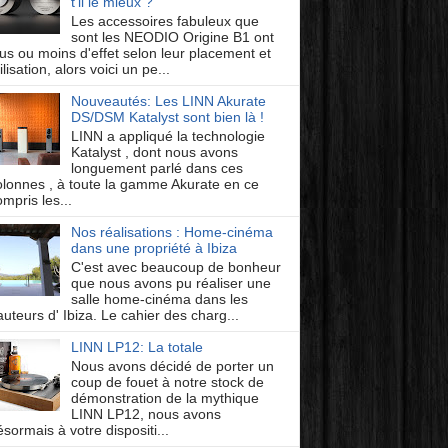
t'il le mieux ?
Les accessoires fabuleux que
sont les NEODIO Origine B1 ont
lus ou moins d'effet selon leur placement et
ilisation, alors voici un pe...
Nouveautés: Les LINN Akurate
DS/DSM Katalyst sont bien là !
LINN a appliqué la technologie
Katalyst , dont nous avons
longuement parlé dans ces
olonnes , à toute la gamme Akurate en ce
mpris les...
Nos réalisations : Home-cinéma
dans une propriété à Ibiza
C'est avec beaucoup de bonheur
que nous avons pu réaliser une
salle home-cinéma dans les
auteurs d' Ibiza. Le cahier des charg...
LINN LP12: La totale
Nous avons décidé de porter un
coup de fouet à notre stock de
démonstration de la mythique
LINN LP12, nous avons
ésormais à votre dispositi...