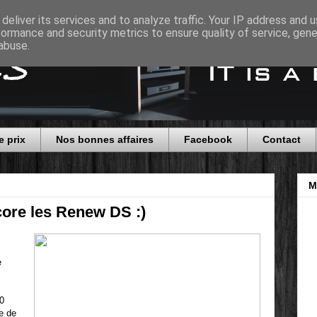
deliver its services and to analyze traffic. Your IP address and 
formance and security metrics to ensure quality of service, gen
abuse.
e prix
Nos bonnes affaires
Facebook
Contact
M
ore les Renew DS :)
e
0
e de