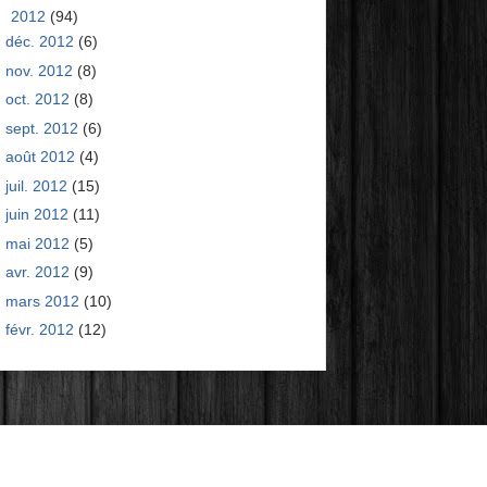
▼
2012
(94)
déc. 2012
(6)
nov. 2012
(8)
oct. 2012
(8)
sept. 2012
(6)
août 2012
(4)
juil. 2012
(15)
juin 2012
(11)
mai 2012
(5)
avr. 2012
(9)
mars 2012
(10)
févr. 2012
(12)