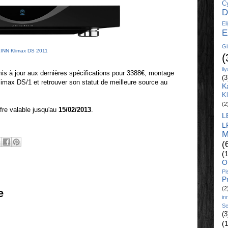
C
D
El
E
Gi
INN Klimax DS 2011
(
ii
is à jour aux dernières spécifications pour 3388€, montage
(3
limax DS/1 et retrouver son statut de meilleure source au
K
K
(2
ffre valable jusqu'au
15/02/2013
.
L
L
M
(
(
O
Pi
P
(2
e
in
Se
(3
(