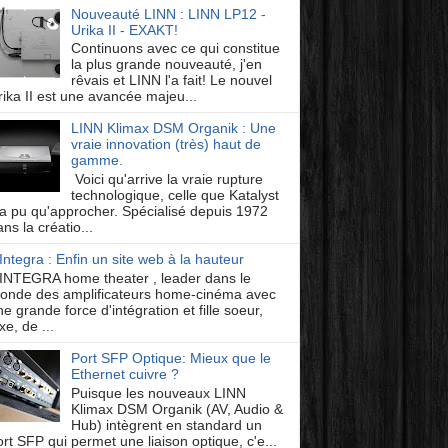
Nouveauté LINN : LINN LP12 -
Urika II - EXAKT!
Continuons avec ce qui constitue
la plus grande nouveauté, j'en
rêvais et LINN l'a fait! Le nouvel
rika II est une avancée majeu...
LINN Klimax DSM Organik : Une
vraie innovation (très) haut de
gamme.
Voici qu'arrive la vraie rupture
technologique, celle que Katalyst
'a pu qu'approcher. Spécialisé depuis 1972
ns la créatio...
Integra : Enfin un site web à la hauteur
INTEGRA home theater , leader dans le
onde des amplificateurs home-cinéma avec
e grande force d'intégration et fille soeur,
xe, de ...
Port SFP Optique: Mieux que le
Ethernet cuivre ?
Puisque les nouveaux LINN
Klimax DSM Organik (AV, Audio &
Hub) intègrent en standard un
ort SFP qui permet une liaison optique, c'e...