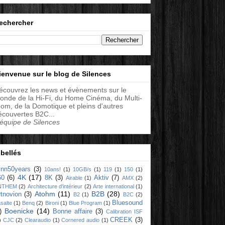
echercher
ienvenue sur le blog de Silences
écouvrez les news et évènements sur le
onde de la Hi-Fi, du Home Cinéma, du Multi-
oom, de la Domotique et pleins d'autres
écouvertes B2C...
'équipe de Silences
ibellés
linn50years
(3)
10ans!
(1)
10GB/s
(1)
119
(1)
150
(1)
4K
(17)
60
(6)
8K
(3)
Aktiv
(7)
Airable
(1)
AMX
(2)
NTHEM
(2)
Architecture d'intérieur
(2)
Arte international
(1)
Atohm
(11)
B2B
(28)
rtnovion
(3)
B2
(1)
B2C
(2)
Bluesound
salte
(1)
Benq
(2)
Bironi
(1)
Blue Program
(1)
Boenicke
(14)
)
Bonne affaire
(3)
Calibration ISF
CREEK
(3)
)
CJC
(2)
Clearaudio
(1)
Cornered audio
(1)