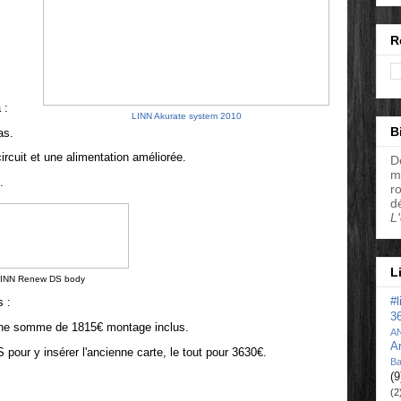
R
 :
LINN Akurate system 2010
B
as.
cuit et une alimentation améliorée.
D
m
.
r
d
L
L
INN Renew DS body
s :
#
3
une somme de 1815€ montage inclus.
A
A
S pour y insérer l'ancienne carte, le tout pour 3630€.
Ba
(9
(2