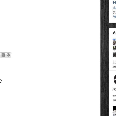
H
d
(1
V
A
c
pr
e
e
m