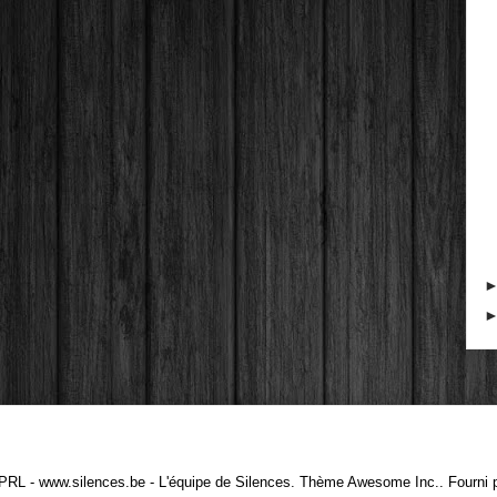
PRL - www.silences.be - L'équipe de Silences. Thème Awesome Inc.. Fourni 