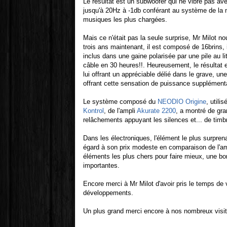
Le résultat est un subwoofer qui ne vibre pas av
jusqu'à 20Hz à -1db conférant au système de la m
musiques les plus chargées.
Mais ce n'était pas la seule surprise, Mr Milot no
trois ans maintenant, il est composé de 16brins, 
inclus dans une gaine polarisée par une pile au 
câble en 30 heures!!. Heureusement, le résultat es
lui offrant un appréciable délié dans le grave, u
offrant cette sensation de puissance supplémenta
Le système composé du
NEODIO Origine
, utili
Kontrol
, de l'ampli
Akurate 2200
, a montré de gra
relâchements appuyant les silences et... de timbr
Dans les électroniques, l'élément le plus surprena
égard à son prix modeste en comparaison de l'amb
éléments les plus chers pour faire mieux, une b
importantes.
Encore merci à Mr Milot d'avoir pris le temps de 
développements.
Un plus grand merci encore à nos nombreux visi