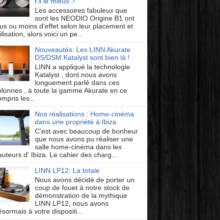
t'il le mieux ?
Les accessoires fabuleux que
sont les NEODIO Origine B1 ont
lus ou moins d'effet selon leur placement et
ilisation, alors voici un pe...
Nouveautés: Les LINN Akurate
DS/DSM Katalyst sont bien là !
LINN a appliqué la technologie
Katalyst , dont nous avons
longuement parlé dans ces
olonnes , à toute la gamme Akurate en ce
mpris les...
Nos réalisations : Home-cinéma
dans une propriété à Ibiza
C'est avec beaucoup de bonheur
que nous avons pu réaliser une
salle home-cinéma dans les
auteurs d' Ibiza. Le cahier des charg...
LINN LP12: La totale
Nous avons décidé de porter un
coup de fouet à notre stock de
démonstration de la mythique
LINN LP12, nous avons
ésormais à votre dispositi...