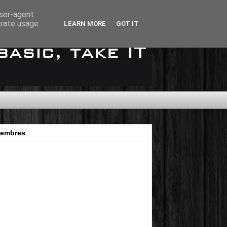
user-agent
erate usage
LEARN MORE
GOT IT
embres