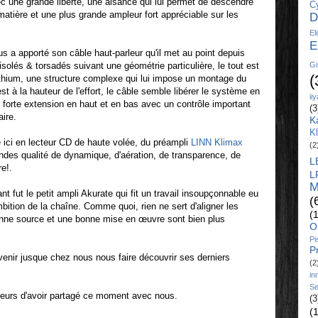
ec une grande liberté, une aisance qui lui permet de descendre
C
atière et une plus grande ampleur fort appréciable sur les
D
El
E
us a apporté son câble haut-parleur qu'il met au point depuis
isolés & torsadés suivant une géométrie particulière, le tout est
Gi
(
lithium, une structure complexe qui lui impose un montage du
t à la hauteur de l'effort, le câble semble libérer le système en
ii
ne forte extension en haut et en bas avec un contrôle important
(3
ire.
K
K
sé ici en lecteur CD de haute volée, du préampli
LINN Klimax
(2
ndes qualité de dynamique, d'aération, de transparence, de
L
e!.
L
M
nt fut le petit ampli Akurate qui fit un travail insoupçonnable eu
(
ition de la chaîne. Comme quoi, rien ne sert d'aligner les
(
onne source et une bonne mise en œuvre sont bien plus
O
Pi
P
venir jusque chez nous nous faire découvrir ses derniers
(2
in
Se
teurs d'avoir partagé ce moment avec nous.
(3
(