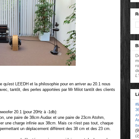
R
B
D
m
r
d
L
ce qu'est LEEDH et la philosophie pour en arriver au 20.1 nous
vec, tantôt, des perles apportées par Mr Milot tantôt des clients
L
#
3
bwoofer 20.1 (pour 20Hz à -1db):
A
ion, une paire de 38cm Audax et une paire de 23cm Atohm,
A
r une charge infinie aux 38cm. Mais ce n'est pas tout, chaque
Ba
 permettant un déplacement différent des 38 cm et des 23 cm.
(9
(2