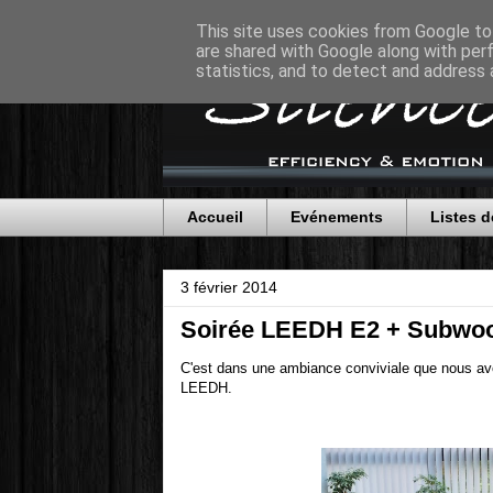
This site uses cookies from Google to 
are shared with Google along with per
statistics, and to detect and address 
Accueil
Evénements
Listes d
3 février 2014
Soirée LEEDH E2 + Subwoo
C'est dans une ambiance conviviale que nous avo
LEEDH.