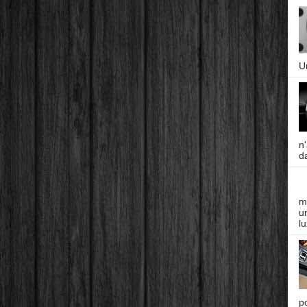
U
n
da
m
un
lu
p