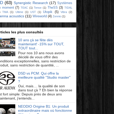
D
(63)
Synergistic Research
(17)
Systèmes
u moment
(7)
TheSS
(3)
TEAC
(1)
Tense
(1)
TIDAL
Utopik
(5)
)
TMA
(1)
Ultime
(1)
UST
(1)
Vibra
(2)
ienna acoustics
(11)
Wireworld
(4)
Zennio
(1)
rticles les plus consultés
10 ans çà se fête dès
maintenant! -15% sur TOUT,
TOUT tout...
Pour nos 10 ans nous avons
décidé de vous offrir des
onditions exceptionnelles, sans restriction de
oduit, sans restriction de quantité, ...
DSD vs PCM: Qui offre la
meilleure qualité "Studio master"
?
Oui, mais.... la qualité de son
dans tout çà ? Eh bien la réponse
st fort simple: Depuis près de deux ans
aintenant, j'entends...
NEODIO Origine B1: Un produit
extraordinaire mais où fonctionne