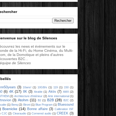
echercher
ienvenue sur le blog de Silences
écouvrez les news et évènements sur le
onde de la Hi-Fi, du Home Cinéma, du Multi-
oom, de la Domotique et pleins d'autres
écouvertes B2C...
'équipe de Silences
ibellés
linn50years
(3)
10ans!
(1)
10GB/s
(1)
119
(1)
150
(1)
4K
(17)
60
(6)
8K
(3)
Aktiv
(7)
Airable
(1)
AMX
(2)
NTHEM
(2)
Architecture d'intérieur
(2)
Arte international
(1)
Atohm
(11)
B2B
(28)
rtnovion
(3)
B2
(1)
B2C
(2)
Bluesound
salte
(1)
Benq
(2)
Bironi
(1)
Blue Program
(1)
Boenicke
(14)
)
Bonne affaire
(3)
Calibration ISF
CREEK
(3)
)
CJC
(2)
Clearaudio
(1)
Cornered audio
(1)