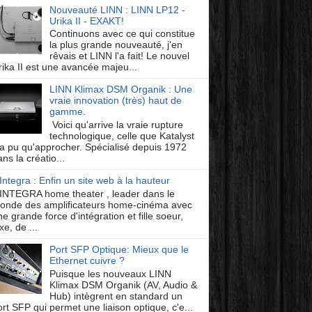
Nouveauté LINN : LINN LP12 -
Urika II - EXAKT!
Continuons avec ce qui constitue
la plus grande nouveauté, j'en
rêvais et LINN l'a fait! Le nouvel
rika II est une avancée majeu...
LINN Klimax DSM Organik : Une
vraie innovation (très) haut de
gamme.
Voici qu'arrive la vraie rupture
technologique, celle que Katalyst
'a pu qu'approcher. Spécialisé depuis 1972
ns la créatio...
Integra : Enfin un site web à la hauteur
INTEGRA home theater , leader dans le
onde des amplificateurs home-cinéma avec
e grande force d'intégration et fille soeur,
xe, de ...
Port SFP Optique: Mieux que le
Ethernet cuivre ?
Puisque les nouveaux LINN
Klimax DSM Organik (AV, Audio &
Hub) intègrent en standard un
ort SFP qui permet une liaison optique, c'e...