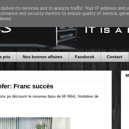
deliver its services and to analyze traffic. Your IP address and 
formance and security metrics to ensure quality of service, gen
abuse.
e prix
Nos bonnes affaires
Facebook
Contact
M
fer: Franc succès
ns pu découvrir le nouveau bijou de Mr Milot, fondateur de