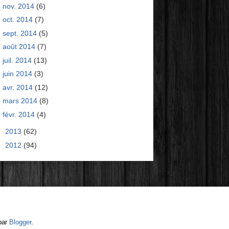
nov. 2014
(6)
oct. 2014
(7)
sept. 2014
(5)
août 2014
(7)
juil. 2014
(13)
juin 2014
(3)
avr. 2014
(12)
mars 2014
(8)
févr. 2014
(4)
►
2013
(62)
►
2012
(94)
par
Blogger
.