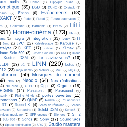
yrus audio
(5)
Denon
(1)
Diptyque audio
(1)
omotique
(39)
DSD
(3)
DUNE
(2)
Ekstatik
(2)
Evénements
(63)
Epson
(6)
ipson
(2)
XAKT
(45)
Fede
(1)
Fluted
(2)
Future automation
(2)
HiFi
ra
(1)
Goldmund
(1)
Harmonie
(1)
HEOS
(2)
351)
Home-cinéma
(173)
HRS
(1)
Integration
(33)
Integra
(8)
IT
yama
(1)
Isotek
(1)
JVC
(22)
)
Karousel
(5)
Jung
(1)
Kaleidescape
(1)
atalyst
(21)
KEF
(17)
Klimax
(3)
Kelinac
(1)
limax Solo 500
(3)
Klimax Solo 800
(2)
Koil
(1)
Krane
Le saviez-vous?
(16)
Kustom DSM
(3)
)
LINN
(220)
EEDH
(19)
Lotus
(4)
LG
(1)
P12
(23)
majik dsm/5
(2)
Mobilier
(2)
MoFi
(2)
MQA
(1)
ultiroom
(50)
Musiques du moment
69)
Neodio
(64)
Nos réalisations
NAD
(2)
14)
Organik
(18)
Oppo
(3)
NuForce
(1)
OLED
(1)
RIGINE
(14)
Panasonic
(9)
Parasound
(6)
portes ouvertes
(11)
stonik
(1)
Platine Vinyle
(2)
romotions
(18)
QNAP
(5)
Radikal
(2)
Rel acoustics
RTI
(7)
Russel K.
(4)
)
Salles de réunions
(2)
Screen
Selekt DSM
(3)
novation
(2)
Screenline
(1)
Series3
(1)
Sim2
rvices musicaux
(2)
SFP optique
(1)
Silences
(1)
Sony
(17)
SoundKaos
)
Sonos
(8)
Solo 800
(1)
Studio masters
10)
Space optimisation
(2)
SRX
(1)