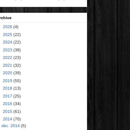
rchive
►
2026
(4)
►
2025
(22)
►
2024
(22)
►
2023
(38)
►
2022
(23)
►
2021
(32)
►
2020
(39)
►
2019
(55)
►
2018
(13)
►
2017
(25)
►
2016
(34)
►
2015
(61)
▼
2014
(70)
déc. 2014
(5)