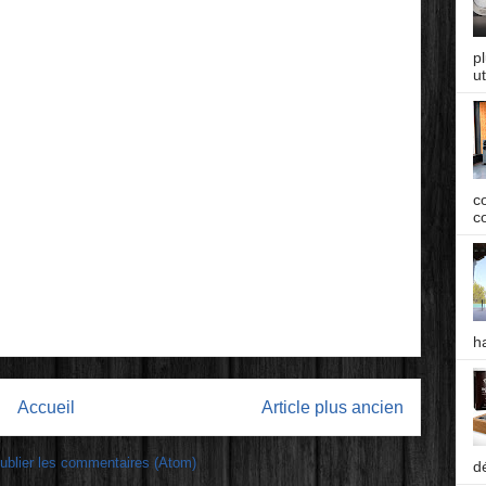
p
ut
c
co
h
Accueil
Article plus ancien
ublier les commentaires (Atom)
d