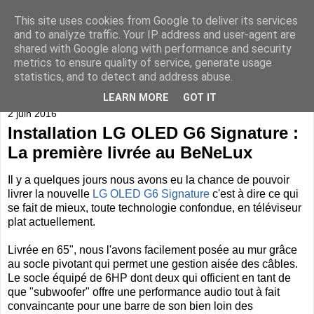
This site uses cookies from Google to deliver its services
and to analyze traffic. Your IP address and user-agent are
shared with Google along with performance and security
metrics to ensure quality of service, generate usage
statistics, and to detect and address abuse.
▼
LEARN MORE
GOT IT
2 juin 2016
Installation LG OLED G6 Signature :
La première livrée au BeNeLux
Il y a quelques jours nous avons eu la chance de pouvoir
livrer la nouvelle
LG OLED G6 Signature
c'est à dire ce qui
se fait de mieux, toute technologie confondue, en téléviseur
plat actuellement.
Livrée en 65", nous l'avons facilement posée au mur grâce
au socle pivotant qui permet une gestion aisée des câbles.
Le socle équipé de 6HP dont deux qui officient en tant de
que "subwoofer" offre une performance audio tout à fait
convaincante pour une barre de son bien loin des