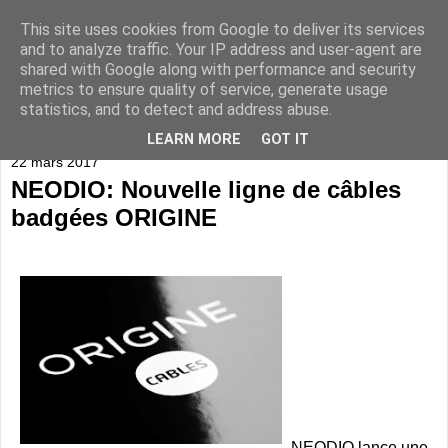
This site uses cookies from Google to deliver its services
and to analyze traffic. Your IP address and user-agent are
shared with Google along with performance and security
metrics to ensure quality of service, generate usage
statistics, and to detect and address abuse.
▼
LEARN MORE
GOT IT
22 mars 2017
NEODIO: Nouvelle ligne de câbles
badgées ORIGINE
NEODIO lance une