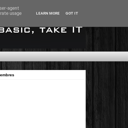
user-agent
erate usage
LEARN MORE
GOT IT
embres