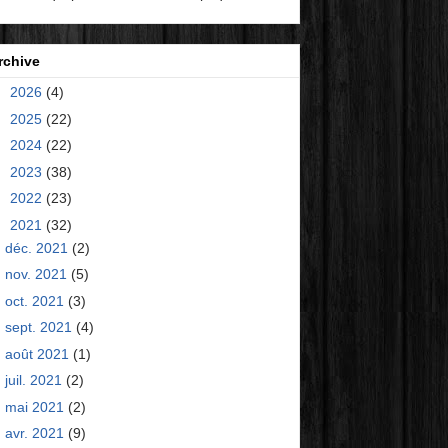
rchive
►
2026
(4)
►
2025
(22)
►
2024
(22)
►
2023
(38)
►
2022
(23)
▼
2021
(32)
déc. 2021
(2)
nov. 2021
(5)
oct. 2021
(3)
sept. 2021
(4)
août 2021
(1)
juil. 2021
(2)
mai 2021
(2)
avr. 2021
(9)