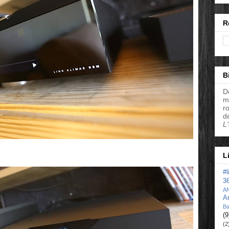
R
B
D
m
r
d
L
L
#
3
A
A
Ba
(9
(2