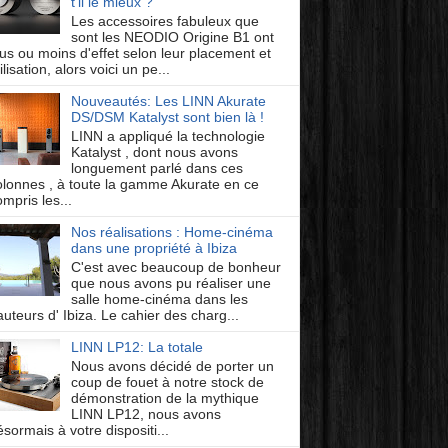
t'il le mieux ?
Les accessoires fabuleux que
sont les NEODIO Origine B1 ont
lus ou moins d'effet selon leur placement et
ilisation, alors voici un pe...
Nouveautés: Les LINN Akurate
DS/DSM Katalyst sont bien là !
LINN a appliqué la technologie
Katalyst , dont nous avons
longuement parlé dans ces
olonnes , à toute la gamme Akurate en ce
mpris les...
Nos réalisations : Home-cinéma
dans une propriété à Ibiza
C'est avec beaucoup de bonheur
que nous avons pu réaliser une
salle home-cinéma dans les
auteurs d' Ibiza. Le cahier des charg...
LINN LP12: La totale
Nous avons décidé de porter un
coup de fouet à notre stock de
démonstration de la mythique
LINN LP12, nous avons
ésormais à votre dispositi...