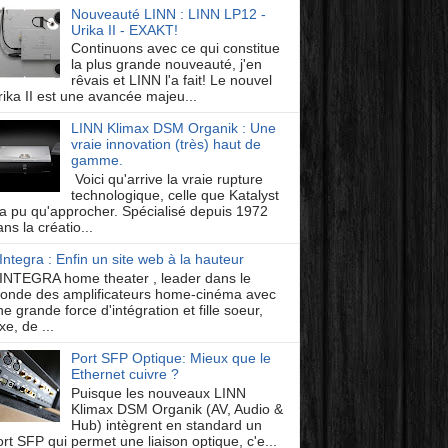
Nouveauté LINN : LINN LP12 -
Urika II - EXAKT!
Continuons avec ce qui constitue
la plus grande nouveauté, j'en
rêvais et LINN l'a fait! Le nouvel
rika II est une avancée majeu...
LINN Klimax DSM Organik : Une
vraie innovation (très) haut de
gamme.
Voici qu'arrive la vraie rupture
technologique, celle que Katalyst
'a pu qu'approcher. Spécialisé depuis 1972
ns la créatio...
Integra : Enfin un site web à la hauteur
INTEGRA home theater , leader dans le
onde des amplificateurs home-cinéma avec
e grande force d'intégration et fille soeur,
xe, de ...
Port SFP Optique: Mieux que le
Ethernet cuivre ?
Puisque les nouveaux LINN
Klimax DSM Organik (AV, Audio &
Hub) intègrent en standard un
ort SFP qui permet une liaison optique, c'e...