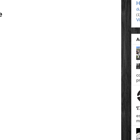
H
d
e
(1
V
A
c
pr
e
m