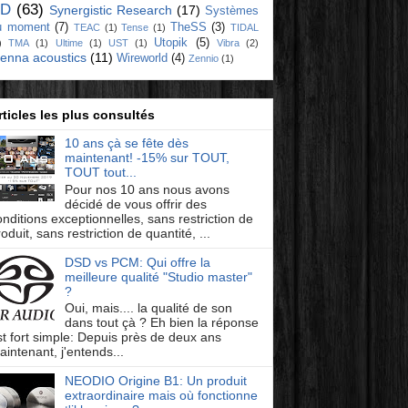
D
(63)
Synergistic Research
(17)
Systèmes
u moment
(7)
TheSS
(3)
TEAC
(1)
Tense
(1)
TIDAL
Utopik
(5)
)
TMA
(1)
Ultime
(1)
UST
(1)
Vibra
(2)
ienna acoustics
(11)
Wireworld
(4)
Zennio
(1)
rticles les plus consultés
10 ans çà se fête dès
maintenant! -15% sur TOUT,
TOUT tout...
Pour nos 10 ans nous avons
décidé de vous offrir des
onditions exceptionnelles, sans restriction de
oduit, sans restriction de quantité, ...
DSD vs PCM: Qui offre la
meilleure qualité "Studio master"
?
Oui, mais.... la qualité de son
dans tout çà ? Eh bien la réponse
st fort simple: Depuis près de deux ans
aintenant, j'entends...
NEODIO Origine B1: Un produit
extraordinaire mais où fonctionne