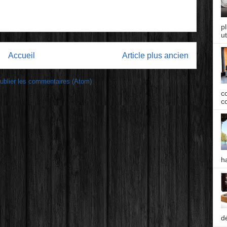
p
ut
Accueil
Article plus ancien
ublier les commentaires (Atom)
c
co
h
d