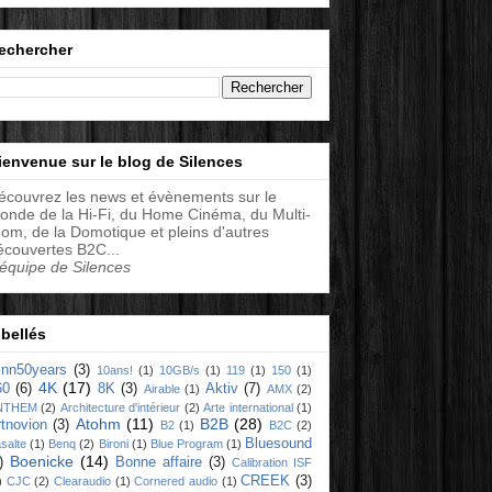
echercher
ienvenue sur le blog de Silences
écouvrez les news et évènements sur le
onde de la Hi-Fi, du Home Cinéma, du Multi-
oom, de la Domotique et pleins d'autres
écouvertes B2C...
'équipe de Silences
ibellés
linn50years
(3)
10ans!
(1)
10GB/s
(1)
119
(1)
150
(1)
4K
(17)
60
(6)
8K
(3)
Aktiv
(7)
Airable
(1)
AMX
(2)
NTHEM
(2)
Architecture d'intérieur
(2)
Arte international
(1)
Atohm
(11)
B2B
(28)
rtnovion
(3)
B2
(1)
B2C
(2)
Bluesound
salte
(1)
Benq
(2)
Bironi
(1)
Blue Program
(1)
Boenicke
(14)
)
Bonne affaire
(3)
Calibration ISF
CREEK
(3)
)
CJC
(2)
Clearaudio
(1)
Cornered audio
(1)