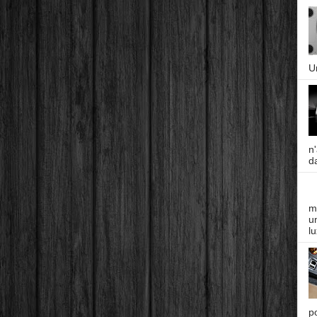
U
n
da
m
un
lu
p