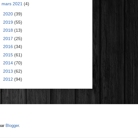
mars 2021
(4)
►
2020
(39)
►
2019
(55)
►
2018
(13)
►
2017
(25)
►
2016
(34)
►
2015
(61)
►
2014
(70)
►
2013
(62)
►
2012
(94)
par
Blogger
.