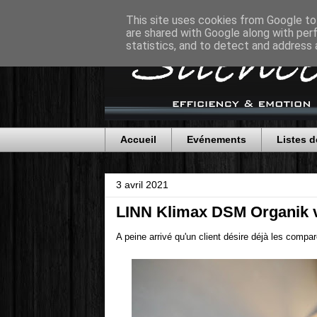
This site uses cookies from Google to 
are shared with Google along with per
statistics, and to detect and address 
Accueil
Evénements
Listes d
3 avril 2021
LINN Klimax DSM Organik 
A peine arrivé qu'un client désire déjà les compare