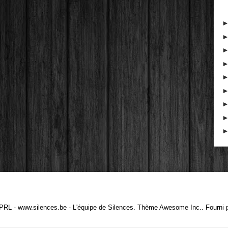
PRL - www.silences.be - L'équipe de Silences. Thème Awesome Inc.. Fourni 