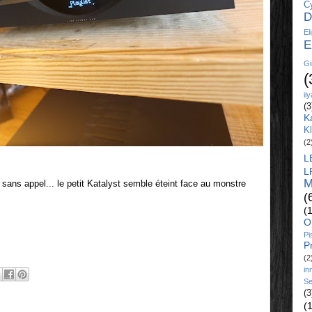
C
D
El
E
Gi
(
ii
(3
K
K
(2
L
L
M
est sans appel... le petit Katalyst semble éteint face au monstre
(
(
O
Pi
P
(2
in
Se
(3
(