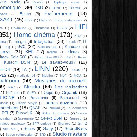
yrus audio
(5)
Denon
(1)
Diptyque audio
(1)
omotique
(39)
DSD
(3)
DUNE
(2)
Ekstatik
(2)
Evénements
(63)
Epson
(6)
ipson
(2)
XAKT
(45)
Fede
(1)
Fluted
(2)
Future automation
(2)
HiFi
ra
(1)
Goldmund
(1)
Harmonie
(1)
HEOS
(2)
351)
Home-cinéma
(173)
HRS
(1)
Integration
(33)
Integra
(8)
IT
yama
(1)
Isotek
(1)
JVC
(22)
)
Karousel
(5)
Jung
(1)
Kaleidescape
(1)
atalyst
(21)
KEF
(17)
Klimax
(3)
Kelinac
(1)
limax Solo 500
(3)
Klimax Solo 800
(2)
Koil
(1)
Krane
Le saviez-vous?
(16)
Kustom DSM
(3)
)
LINN
(220)
EEDH
(19)
Lotus
(4)
LG
(1)
P12
(23)
majik dsm/5
(2)
Mobilier
(2)
MoFi
(2)
MQA
(1)
ultiroom
(50)
Musiques du moment
69)
Neodio
(64)
Nos réalisations
NAD
(2)
14)
Organik
(18)
Oppo
(3)
NuForce
(1)
OLED
(1)
RIGINE
(14)
Panasonic
(9)
Parasound
(6)
portes ouvertes
(11)
stonik
(1)
Platine Vinyle
(2)
romotions
(18)
QNAP
(5)
Radikal
(2)
Rel acoustics
RTI
(7)
Russel K.
(4)
)
Salles de réunions
(2)
Screen
Selekt DSM
(3)
novation
(2)
Screenline
(1)
Series3
(1)
Sim2
rvices musicaux
(2)
SFP optique
(1)
Silences
(1)
Sony
(17)
SoundKaos
)
Sonos
(8)
Solo 800
(1)
Studio masters
10)
Space optimisation
(2)
SRX
(1)