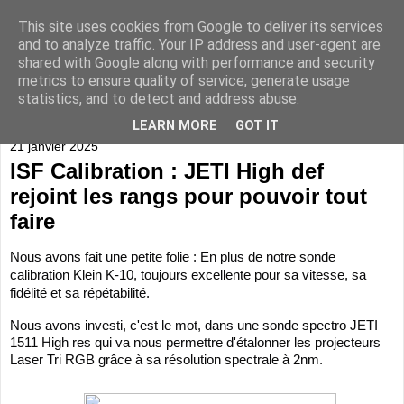
This site uses cookies from Google to deliver its services
and to analyze traffic. Your IP address and user-agent are
shared with Google along with performance and security
metrics to ensure quality of service, generate usage
statistics, and to detect and address abuse.
▼
LEARN MORE
GOT IT
21 janvier 2025
ISF Calibration : JETI High def
rejoint les rangs pour pouvoir tout
faire
Nous avons fait une petite folie : En plus de notre sonde
calibration Klein K-10, toujours excellente pour sa vitesse, sa
fidélité et sa répétabilité.
Nous avons investi, c'est le mot, dans une sonde spectro JETI
1511 High res qui va nous permettre d'étalonner les projecteurs
Laser Tri RGB grâce à sa résolution spectrale à 2nm.