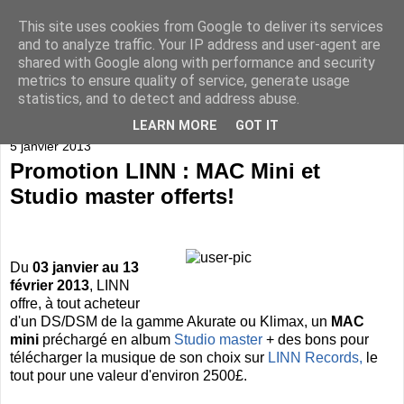
This site uses cookies from Google to deliver its services
and to analyze traffic. Your IP address and user-agent are
shared with Google along with performance and security
metrics to ensure quality of service, generate usage
statistics, and to detect and address abuse.
▼
LEARN MORE
GOT IT
5 janvier 2013
Promotion LINN : MAC Mini et
Studio master offerts!
Du
03 janvier au 13
février 2013
, LINN
offre, à tout acheteur
d'un DS/DSM de la gamme Akurate ou Klimax, un
MAC
mini
préchargé en album
Studio master
+ des bons pour
télécharger la musique de son choix sur
LINN Records,
le
tout pour une valeur d'environ 2500£.