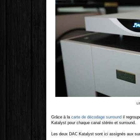
LI
Grâce à la
carte de décodage surround
il regroup
Katalyst pour chaque canal stéréo et surround.
Les deux DAC Katalyst sont ici assignés aux su