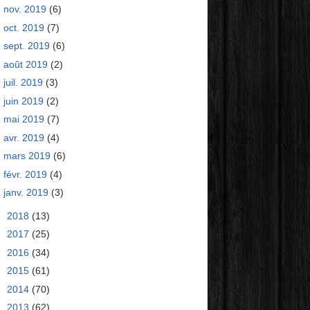
nov. 2019
(6)
oct. 2019
(7)
sept. 2019
(6)
août 2019
(2)
juil. 2019
(3)
juin 2019
(2)
mai 2019
(7)
avr. 2019
(4)
mars 2019
(6)
févr. 2019
(4)
janv. 2019
(3)
►
2018
(13)
►
2017
(25)
►
2016
(34)
►
2015
(61)
►
2014
(70)
►
2013
(62)