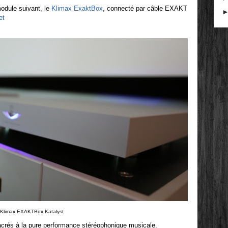
odule suivant, le
Klimax ExaktBox
, connecté par câble EXAKT
et
Klimax EXAKTBox Katalyst
crés à la pure performance stéréophonique musicale.