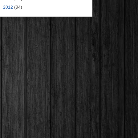
►
2012
(94)