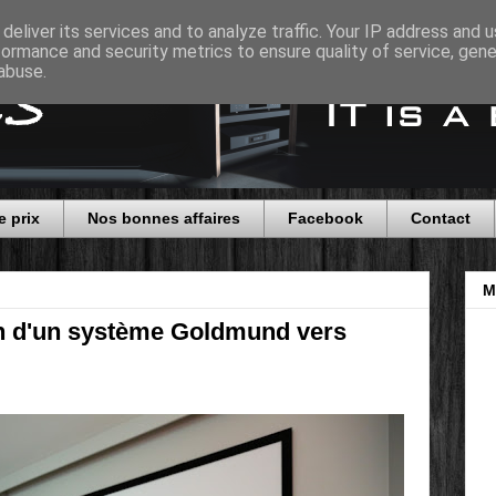
deliver its services and to analyze traffic. Your IP address and 
formance and security metrics to ensure quality of service, gen
abuse.
e prix
Nos bonnes affaires
Facebook
Contact
M
ion d'un système Goldmund vers