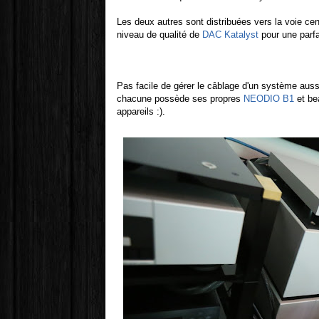
Les deux autres sont distribuées vers la voie ce
niveau de qualité de
DAC Katalyst
pour une parfa
Pas facile de gérer le câblage d'un système aussi
chacune possède ses propres
NEODIO B1
et be
appareils :).