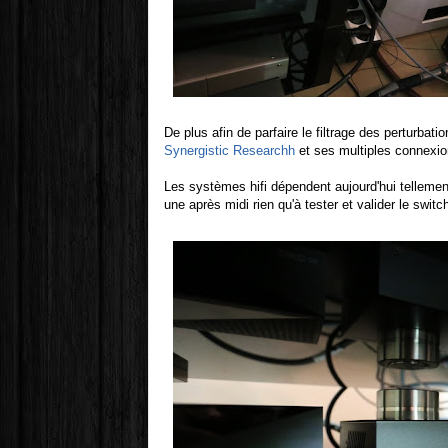
De plus afin de parfaire le filtrage des perturba
Synergistic Research
h
et ses multiples connexio
Les systèmes hifi dépendent aujourd'hui tellemen
une après midi rien qu'à tester et valider le swi