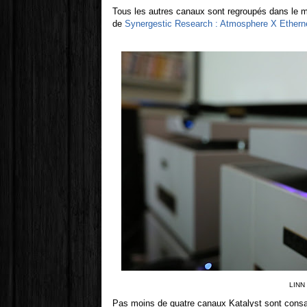
Tous les autres canaux sont regroupés dans le m
de
Synergestic Research : Atmosphere X Ethern
LINN 
Pas moins de quatre canaux Katalyst sont consa