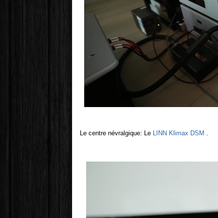
Le centre névralgique: Le
LINN Klimax DSM
.