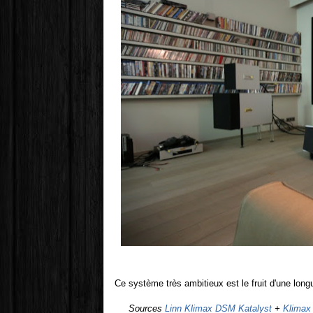
Ce système très ambitieux est le fruit d'une long
Sources
Linn Klimax DSM Katalyst
+
Klimax