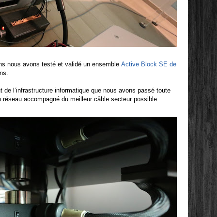
tions nous avons testé et validé un ensemble
Active Block SE de
ns.
t de l’infrastructure informatique que nous avons passé toute
tch réseau accompagné du meilleur câble secteur possible.