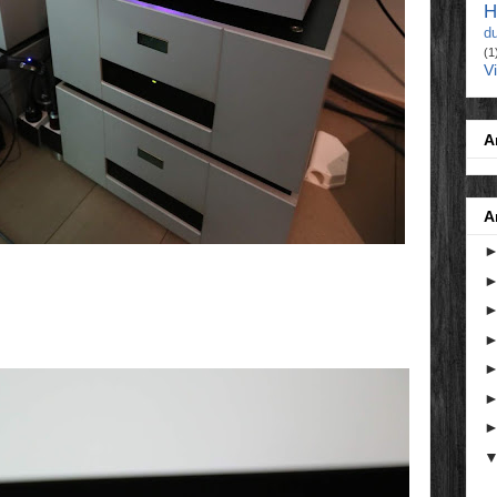
H
d
(1
V
A
A