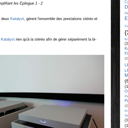
C
fiant les Epilogue 1 - 2
D
El
E
s deux
Katalyst
, gèrent l'ensemble des prestations stéréo et
Gi
(
C
Katalyst
rien qu'à la stéréo afin de gérer séparément la bi-
ii
(3
K
K
(2
L
L
M
(
(
O
Pi
P
(2
in
Se
(3
(