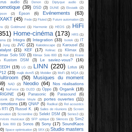
yrus audio
(5)
Denon
(1)
Diptyque audio
(1)
omotique
(39)
DSD
(3)
DUNE
(2)
Ekstatik
(2)
Evénements
(63)
Epson
(6)
ipson
(2)
XAKT
(45)
Fede
(1)
Fluted
(2)
Future automation
(2)
HiFi
ra
(1)
Goldmund
(1)
Harmonie
(1)
HEOS
(2)
351)
Home-cinéma
(173)
HRS
(1)
Integration
(33)
Integra
(8)
IT
yama
(1)
Isotek
(1)
JVC
(22)
)
Karousel
(5)
Jung
(1)
Kaleidescape
(1)
atalyst
(21)
KEF
(17)
Klimax
(3)
Kelinac
(1)
limax Solo 500
(3)
Klimax Solo 800
(2)
Koil
(1)
Krane
Le saviez-vous?
(16)
Kustom DSM
(3)
)
LINN
(220)
EEDH
(19)
Lotus
(4)
LG
(1)
P12
(23)
majik dsm/5
(2)
Mobilier
(2)
MoFi
(2)
MQA
(1)
ultiroom
(50)
Musiques du moment
69)
Neodio
(64)
Nos réalisations
NAD
(2)
14)
Organik
(18)
Oppo
(3)
NuForce
(1)
OLED
(1)
RIGINE
(14)
Panasonic
(9)
Parasound
(6)
portes ouvertes
(11)
stonik
(1)
Platine Vinyle
(2)
romotions
(18)
QNAP
(5)
Radikal
(2)
Rel acoustics
RTI
(7)
Russel K.
(4)
)
Salles de réunions
(2)
Screen
Selekt DSM
(3)
novation
(2)
Screenline
(1)
Series3
(1)
Sim2
rvices musicaux
(2)
SFP optique
(1)
Silences
(1)
Sony
(17)
SoundKaos
)
Sonos
(8)
Solo 800
(1)
Studio masters
10)
Space optimisation
(2)
SRX
(1)