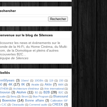
echercher
ienvenue sur le blog de Silences
écouvrez les news et évènements sur le
onde de la Hi-Fi, du Home Cinéma, du Multi-
oom, de la Domotique et pleins d'autres
écouvertes B2C...
'équipe de Silences
ibellés
linn50years
(3)
10ans!
(1)
10GB/s
(1)
119
(1)
150
(1)
4K
(17)
60
(6)
8K
(3)
Aktiv
(7)
Airable
(1)
AMX
(2)
NTHEM
(2)
Architecture d'intérieur
(2)
Arte international
(1)
Atohm
(11)
B2B
(28)
rtnovion
(3)
B2
(1)
B2C
(2)
Bluesound
salte
(1)
Benq
(2)
Bironi
(1)
Blue Program
(1)
Boenicke
(14)
)
Bonne affaire
(3)
Calibration ISF
CREEK
(3)
)
CJC
(2)
Clearaudio
(1)
Cornered audio
(1)