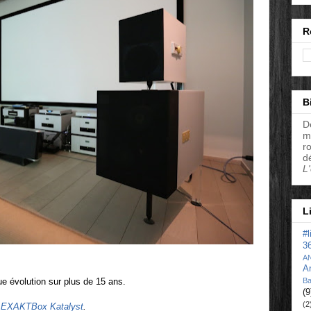
R
B
D
m
r
d
L
L
#
3
A
A
ue évolution sur plus de 15 ans.
Ba
(9
(2
 EXAKTBox Katalyst
.