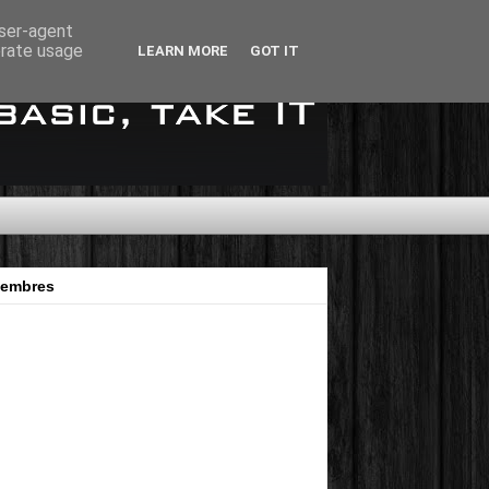
user-agent
erate usage
LEARN MORE
GOT IT
embres