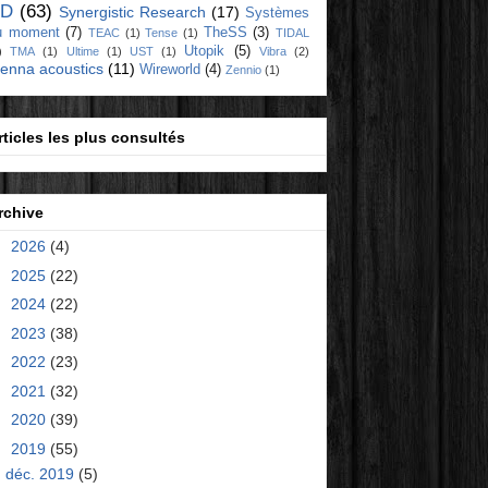
D
(63)
Synergistic Research
(17)
Systèmes
u moment
(7)
TheSS
(3)
TEAC
(1)
Tense
(1)
TIDAL
Utopik
(5)
)
TMA
(1)
Ultime
(1)
UST
(1)
Vibra
(2)
ienna acoustics
(11)
Wireworld
(4)
Zennio
(1)
rticles les plus consultés
rchive
►
2026
(4)
►
2025
(22)
►
2024
(22)
►
2023
(38)
►
2022
(23)
►
2021
(32)
►
2020
(39)
▼
2019
(55)
déc. 2019
(5)