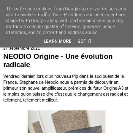
This site uses cookies from Google to deliver its services
and to analyze traffic. Your IP address and user-agent are
shared with Google along with performance and security
metrics to ensure quality of service, generate usage
statistics, and to detect and address abuse.
▼
LEARN MORE
GOT IT
27 septembre 2021
NEODIO Origine - Une évolution
radicale
Vendredi dernier, lors d’un nouveau trip dans le sud ouest de la 
France, Stéphane de Neodio nous a permis de découvrir en 
primeur son nouvel amplificateur, prémices du futur Origine A3 et 
le moins qu’on puisse dire c’est que le changement est radical et 
tellement, tellement meilleur. 