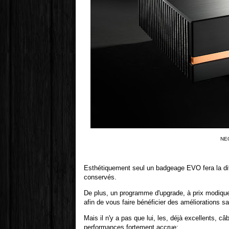
NE
Esthétiquement seul un badgeage EVO fera la diffé
conservés.
De plus, un programme d'upgrade, à prix modiqu
afin de vous faire bénéficier des améliorations sa
Mais il n'y a pas que lui, les, déjà excellents, 
performances fortement accrue: