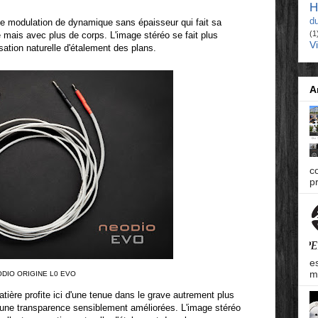
H
d
tte modulation de dynamique sans épaisseur qui fait sa
(1
e mais avec plus de corps. L'image stéréo se fait plus
V
ation naturelle d'étalement des plans.
A
c
pr
e
m
DIO ORIGINE L0 EVO
atière profite ici d'une tenue dans le grave autrement plus
 une transparence sensiblement améliorées. L'image stéréo