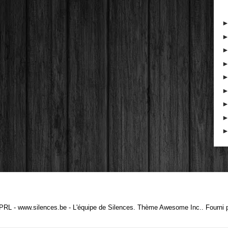
PRL - www.silences.be - L'équipe de Silences. Thème Awesome Inc.. Fourni 