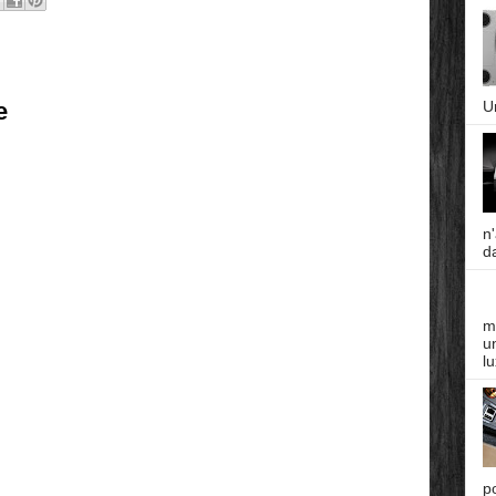
e
U
n
da
m
un
lu
p