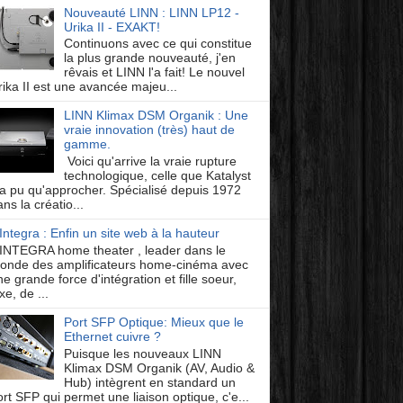
Nouveauté LINN : LINN LP12 -
Urika II - EXAKT!
Continuons avec ce qui constitue
la plus grande nouveauté, j'en
rêvais et LINN l'a fait! Le nouvel
rika II est une avancée majeu...
LINN Klimax DSM Organik : Une
vraie innovation (très) haut de
gamme.
Voici qu'arrive la vraie rupture
technologique, celle que Katalyst
'a pu qu'approcher. Spécialisé depuis 1972
ns la créatio...
Integra : Enfin un site web à la hauteur
INTEGRA home theater , leader dans le
onde des amplificateurs home-cinéma avec
e grande force d'intégration et fille soeur,
xe, de ...
Port SFP Optique: Mieux que le
Ethernet cuivre ?
Puisque les nouveaux LINN
Klimax DSM Organik (AV, Audio &
Hub) intègrent en standard un
ort SFP qui permet une liaison optique, c'e...