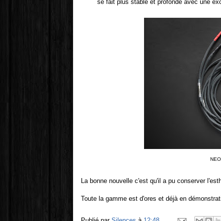
se fait plus stable et profonde avec une ex
NEO
La bonne nouvelle c'est qu'il a pu conserver l'es
Toute la gamme est d'ores et déjà en démonstra
Publié par
Silences
à
12:48