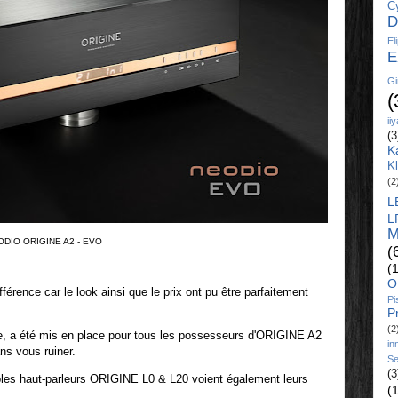
C
D
El
E
Gi
(
ii
(3
K
K
(2
L
L
M
ODIO ORIGINE A2 - EVO
(
(
O
rence car le look ainsi que le prix ont pu être parfaitement
Pi
P
(2
e, a été mis en place pour tous les possesseurs d'ORIGINE A2
in
ns vous ruiner.
Se
(3
câbles haut-parleurs ORIGINE L0 & L20 voient également leurs
(