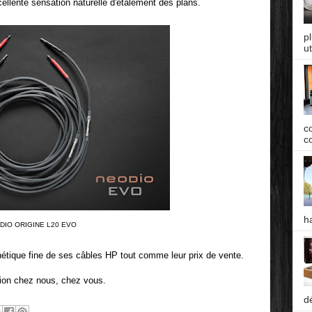
cellente sensation naturelle d'étalement des plans.
p
ut
c
co
h
DIO ORIGINE L20 EVO
thétique fine de ses câbles HP tout comme leur prix de vente.
tion chez nous, chez vous.
d