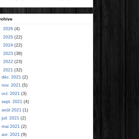
rchive
►
2026
(4)
►
2025
(22)
►
2024
(22)
►
2023
(38)
►
2022
(23)
▼
2021
(32)
déc. 2021
(2)
nov. 2021
(5)
oct. 2021
(3)
sept. 2021
(4)
août 2021
(1)
juil. 2021
(2)
mai 2021
(2)
avr. 2021
(9)