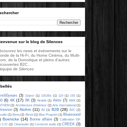
echercher
ienvenue sur le blog de Silences
écouvrez les news et évènements sur le
onde de la Hi-Fi, du Home Cinéma, du Multi-
oom, de la Domotique et pleins d'autres
écouvertes B2C...
'équipe de Silences
ibellés
linn50years
(3)
10ans!
(1)
10GB/s
(1)
119
(1)
150
(1)
4K
(17)
60
(6)
8K
(3)
Aktiv
(7)
Airable
(1)
AMX
(2)
NTHEM
(2)
Architecture d'intérieur
(2)
Arte international
(1)
Atohm
(11)
B2B
(28)
rtnovion
(3)
B2
(1)
B2C
(2)
Bluesound
salte
(1)
Benq
(2)
Bironi
(1)
Blue Program
(1)
Boenicke
(14)
)
Bonne affaire
(3)
Calibration ISF
CREEK
(3)
)
CJC
(2)
Clearaudio
(1)
Cornered audio
(1)