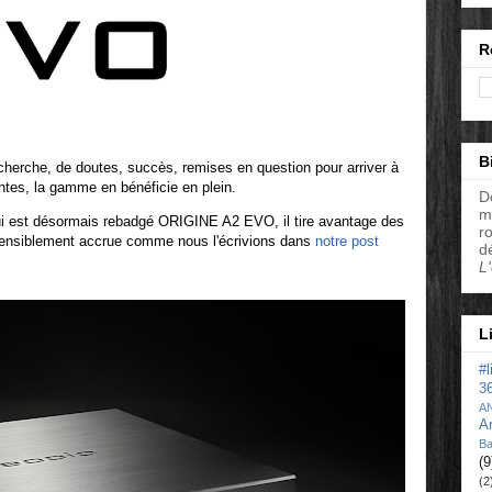
R
B
echerche, de doutes, succès, remises en question pour arriver à
antes, la gamme en bénéficie en plein.
D
m
 qui est désormais rebadgé ORIGINE A2 EVO, il tire avantage des
r
e sensiblement accrue comme nous l'écrivions dans
notre post
d
L
L
#
3
A
A
Ba
(9
(2