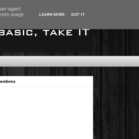
user-agent
erate usage
LEARN MORE
GOT IT
embres