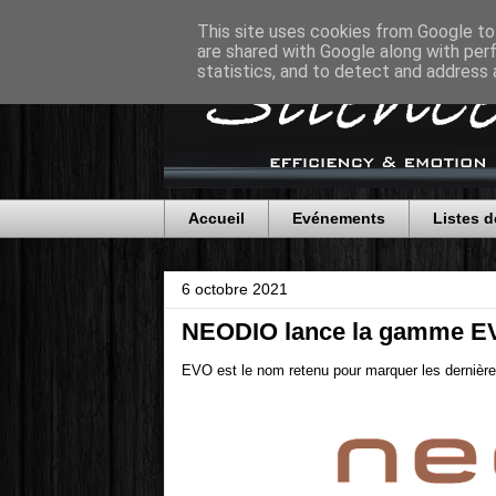
This site uses cookies from Google to 
are shared with Google along with per
statistics, and to detect and address 
Accueil
Evénements
Listes d
6 octobre 2021
NEODIO lance la gamme E
EVO est le nom retenu pour marquer les derniè