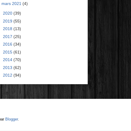
mars 2021
(4)
►
2020
(39)
►
2019
(55)
►
2018
(13)
►
2017
(25)
►
2016
(34)
►
2015
(61)
►
2014
(70)
►
2013
(62)
►
2012
(94)
par
Blogger
.