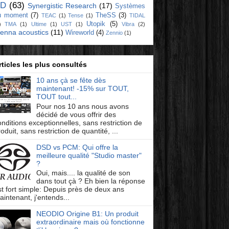
D
(63)
Synergistic Research
(17)
Systèmes
u moment
(7)
TheSS
(3)
TEAC
(1)
Tense
(1)
TIDAL
Utopik
(5)
)
TMA
(1)
Ultime
(1)
UST
(1)
Vibra
(2)
ienna acoustics
(11)
Wireworld
(4)
Zennio
(1)
rticles les plus consultés
10 ans çà se fête dès
maintenant! -15% sur TOUT,
TOUT tout...
Pour nos 10 ans nous avons
décidé de vous offrir des
onditions exceptionnelles, sans restriction de
oduit, sans restriction de quantité, ...
DSD vs PCM: Qui offre la
meilleure qualité "Studio master"
?
Oui, mais.... la qualité de son
dans tout çà ? Eh bien la réponse
st fort simple: Depuis près de deux ans
aintenant, j'entends...
NEODIO Origine B1: Un produit
extraordinaire mais où fonctionne