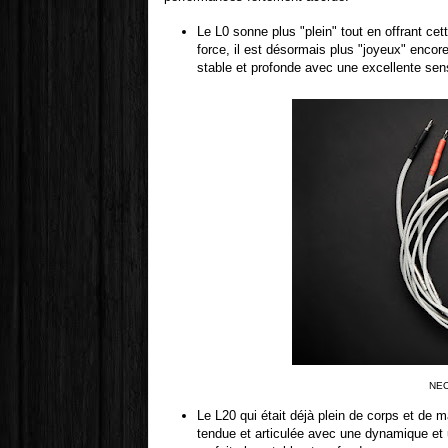
Le L0 sonne plus "plein" tout en offrant ce
force, il est désormais plus "joyeux" encor
stable et profonde avec une excellente sens
NEO
Le L20 qui était déjà plein de corps et de m
tendue et articulée avec une dynamique et