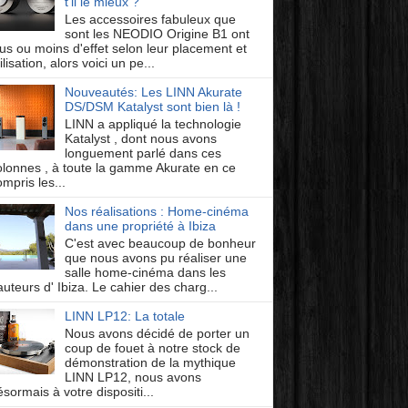
t'il le mieux ?
Les accessoires fabuleux que
sont les NEODIO Origine B1 ont
lus ou moins d'effet selon leur placement et
ilisation, alors voici un pe...
Nouveautés: Les LINN Akurate
DS/DSM Katalyst sont bien là !
LINN a appliqué la technologie
Katalyst , dont nous avons
longuement parlé dans ces
olonnes , à toute la gamme Akurate en ce
mpris les...
Nos réalisations : Home-cinéma
dans une propriété à Ibiza
C'est avec beaucoup de bonheur
que nous avons pu réaliser une
salle home-cinéma dans les
auteurs d' Ibiza. Le cahier des charg...
LINN LP12: La totale
Nous avons décidé de porter un
coup de fouet à notre stock de
démonstration de la mythique
LINN LP12, nous avons
ésormais à votre dispositi...