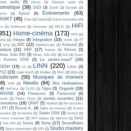
yrus audio
(5)
Denon
(1)
Diptyque audio
(1)
omotique
(39)
DSD
(3)
DUNE
(2)
Ekstatik
(2)
Evénements
(63)
Epson
(6)
ipson
(2)
XAKT
(45)
Fede
(1)
Fluted
(2)
Future automation
(2)
HiFi
ra
(1)
Goldmund
(1)
Harmonie
(1)
HEOS
(2)
351)
Home-cinéma
(173)
HRS
(1)
Integration
(33)
Integra
(8)
IT
yama
(1)
Isotek
(1)
JVC
(22)
)
Karousel
(5)
Jung
(1)
Kaleidescape
(1)
atalyst
(21)
KEF
(17)
Klimax
(3)
Kelinac
(1)
limax Solo 500
(3)
Klimax Solo 800
(2)
Koil
(1)
Krane
Le saviez-vous?
(16)
Kustom DSM
(3)
)
LINN
(220)
EEDH
(19)
Lotus
(4)
LG
(1)
P12
(23)
majik dsm/5
(2)
Mobilier
(2)
MoFi
(2)
MQA
(1)
ultiroom
(50)
Musiques du moment
69)
Neodio
(64)
Nos réalisations
NAD
(2)
14)
Organik
(18)
Oppo
(3)
NuForce
(1)
OLED
(1)
RIGINE
(14)
Panasonic
(9)
Parasound
(6)
portes ouvertes
(11)
stonik
(1)
Platine Vinyle
(2)
romotions
(18)
QNAP
(5)
Radikal
(2)
Rel acoustics
RTI
(7)
Russel K.
(4)
)
Salles de réunions
(2)
Screen
Selekt DSM
(3)
novation
(2)
Screenline
(1)
Series3
(1)
Sim2
rvices musicaux
(2)
SFP optique
(1)
Silences
(1)
Sony
(17)
SoundKaos
)
Sonos
(8)
Solo 800
(1)
Studio masters
10)
Space optimisation
(2)
SRX
(1)