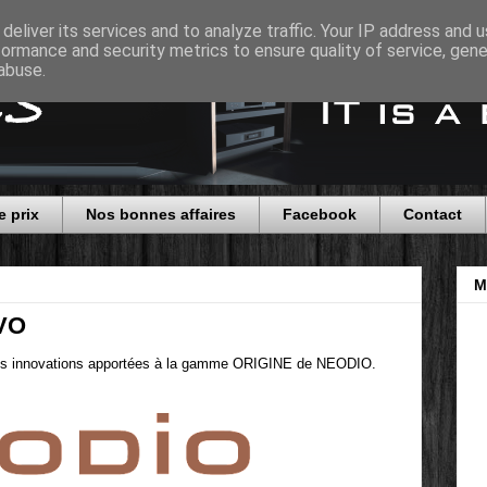
deliver its services and to analyze traffic. Your IP address and 
formance and security metrics to ensure quality of service, gen
abuse.
e prix
Nos bonnes affaires
Facebook
Contact
M
VO
res innovations apportées à la gamme ORIGINE de NEODIO.